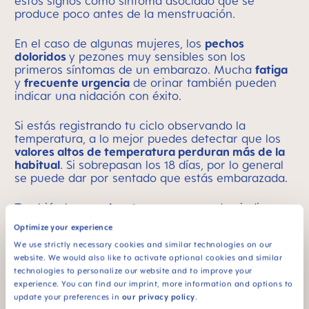
estos signos como síntoma asociado que se
produce poco antes de la menstruación.
En el caso de algunas mujeres, los
pechos
doloridos
y pezones muy sensibles son los
primeros síntomas de un embarazo. Mucha
fatiga
y
frecuente urgencia
de orinar también pueden
indicar una nidación con éxito.
Si estás registrando tu ciclo observando la
temperatura, a lo mejor puedes detectar que los
valores altos de temperatura perduran más de la
habitual
. Si sobrepasan los 18 días, por lo general
se puede dar por sentado que estás embarazada.
También las
pruebas tempranas
pueden indicar ya
un embarazo. Estas miden la concentración de
Optimize your experience
HCG en la orina. Esta es especialmente alta por la
We use strictly necessary cookies and similar technologies on our
mañana: lo mejor es realizar la prueba
website. We would also like to activate optional cookies and similar
directamente después de levantarte. Si la prueba
technologies to personalize our website and to improve your
todavía no indica el resultado deseado, no quiere
experience. You can find our imprint, more information and options to
decir que no haya funcionado. La calidad de las
update your preferences in
our privacy policy
.
pruebas y la producción de hormonas varían