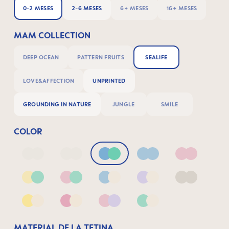
0-2 MESES
2-6 MESES
6+ MESES
16+ MESES
MAM COLLECTION
DEEP OCEAN
PATTERN FRUITS
SEALIFE
LOVE&AFFECTION
UNPRINTED
GROUNDING IN NATURE
JUNGLE
SMILE
COLOR
Deep Blue/Sage
Neutral2
Blue & Green
Blue
Pink
Yellow & Green
Pink & Green
Blue & Neutral
Lilac & Neutral
Neutral
Yellow & Neutral
Pink & Neutral
Pink & Lilac
Green & Neutral
MATERIAL DE LA TETINA