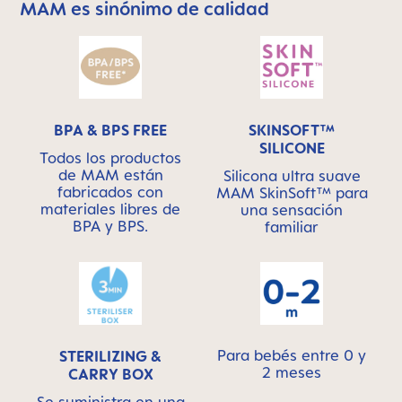
MAM es sinónimo de calidad
Skip MAM Means Quality Icon Bar
BPA & BPS FREE
SKINSOFT™
SILICONE
Todos los productos
de MAM están
Silicona ultra suave
fabricados con
MAM SkinSoft™ para
materiales libres de
una sensación
BPA y BPS.
familiar
Para bebés entre 0 y
STERILIZING &
2 meses
CARRY BOX