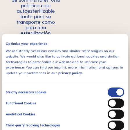
Se suministra en una
práctica caja
autoesterilizable
tanto para su
transporte como
para una
esterilización
cómoda y rápida en
el microondas, en tan
Optimize your experience
sólo 3 minutos.
We use strictly necessary cookies and similar technologies on our
website. We would also like to activate optional cookies and similar
technologies to personalize our website and to improve your
experience. You can find our imprint, more information and options to
update your preferences in
our privacy policy
.
Consent
94% NIPPLE
Strictly necessary cookies
ACCEPTANCE
Selection
Functional Cookies
94 % de aceptación
de la tetina:
Analytical Cookies
aceptada fácilmente
por los bebés, pues
Third-party tracking technologies
la reconocen como