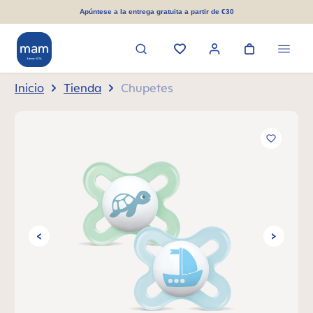
enido principal
Apúntese a la entrega gratuita a partir de €30
Inicio
Tienda
Chupetes
Omitir galería de imágenes