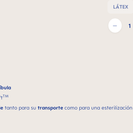
LÁTEX
Cantidad del pr
íbula
TM
ft
le
tanto para su
transporte
como para una esterilización