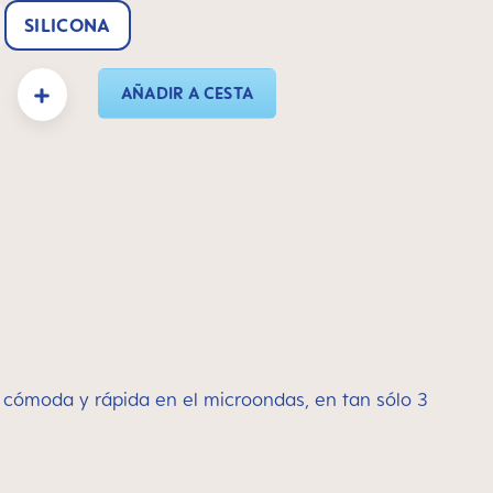
SILICONA
oducto: introduce la cantidad deseada o usa los botones para aumentar o disminui
AÑADIR A CESTA
 cómoda y rápida en el microondas, en tan sólo 3