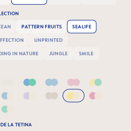
ECTION
CEAN
PATTERN FRUITS
SEALIFE
FFECTION
UNPRINTED
ING IN NATURE
JUNGLE
SMILE
Blue/Sage
Neutral2
Blue & Green
Blue
Pink
Yellow & Green
& Green
Blue & Neutral
Lilac & Neutral
Neutral
Yellow & Neutral
Pink & Neutral
 Lilac
Green & Neutral
DE LA TETINA