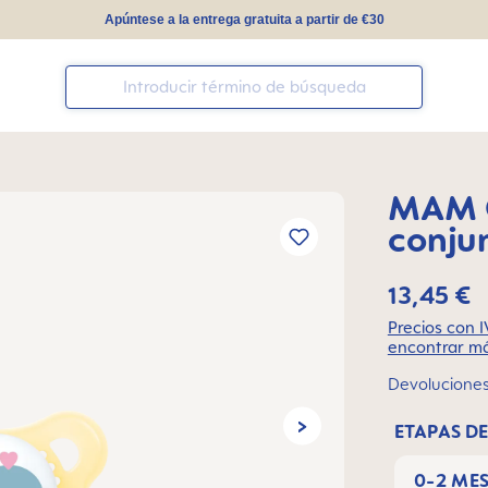
Apúntese a la entrega gratuita a partir de €30
MAM O
conju
13,45 €
Precios con I
encontrar má
Devoluciones 
ETAPAS DE
0-2 ME