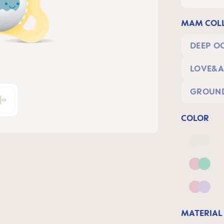
MAM COLL
DEEP O
LOVE&A
GROUND
COLOR
Deep 
Pink 
Pink &
MATERIAL 