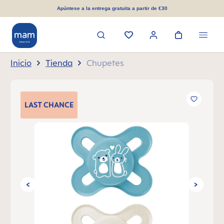
enido principal
Apúntese a la entrega gratuita a partir de €30
Inicio
Tienda
Chupetes
Omitir galería de imágenes
LAST
CHANCE