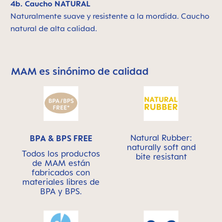
4b. Caucho NATURAL
Naturalmente suave y resistente a la mordida. Caucho
natural de alta calidad.
MAM es sinónimo de calidad
Skip MAM Means Quality Icon Bar
Natural Rubber:
BPA & BPS FREE
naturally soft and
Todos los productos
bite resistant
de MAM están
fabricados con
materiales libres de
BPA y BPS.