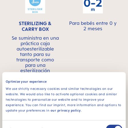
Para bebés entre 0 y
STERILIZING &
2 meses
CARRY BOX
Se suministra en una
práctica caja
autoesterilizable
tanto para su
transporte como
para una
esterilización
cómoda y rápida en
el microondas, en tan
Optimize your experience
sólo 3 minutos.
We use strictly necessary cookies and similar technologies on our
website. We would also like to activate optional cookies and similar
technologies to personalize our website and to improve your
experience. You can find our imprint, more information and options to
update your preferences in
our privacy policy
.
Vídeos de productos
Consent