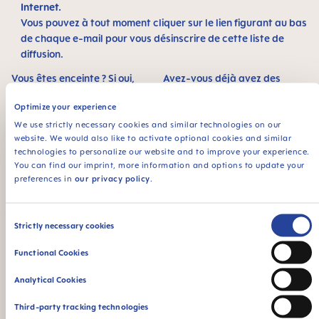
Internet.
Vous pouvez à tout moment cliquer sur le lien figurant au bas
de chaque e-mail pour vous désinscrire de cette liste de
diffusion.
Vous êtes enceinte ? Si oui,
Avez-vous déjà avez des
combien de bébés attendez-
enfants âgés de moins de 3 ?
Optimize your experience
vous ?
We use strictly necessary cookies and similar technologies on our
website. We would also like to activate optional cookies and similar
technologies to personalize our website and to improve your experience.
Comment avez-vous entendu parler de MAM ?
You can find our imprint, more information and options to update your
preferences in
our privacy policy
.
Newsletters et offres régulières
Consent
Oui, je souhaite être informé(e) régulièrement des
Strictly necessary cookies
Selection
informations sur les nouveautés produits, les jeux-concours,
Functional Cookies
les événements près de chez moi ainsi que les offres
promotionnelles en cours. Je souhaite également recevoir des
Analytical Cookies
recommandations personnalisées, des bons d’achat et des
enquêtes d’évaluation sur les produits. Je suis intéressé(e) par
Third-party tracking technologies