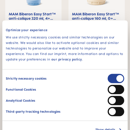
MAM Biberon Easy Start™
MAM Biberon Easy Start™
anti-colique 320 ml, 4+
anti-colique 160 ml, 0+
mois, Lot de 1
mois, Lot de 1
+3 couleurs
+3 couleurs
De
12,49 €
De
11,49 €
Optimize your experience
AJOUTER AU PANIER
AJOUTER AU PANIER
We use strictly necessary cookies and similar technologies on our
website. We would also like to activate optional cookies and similar
technologies to personalize our website and to improve your
experience. You can find our imprint, more information and options to
update your preferences in
our privacy policy
.
Consent
Strictly necessary cookies
Selection
Functional Cookies
Analytical Cookies
Third-party tracking technologies
MAM Biberon Easy Start™
MAM Biberon Easy Start™
anti-colique 130 ml, 0+
anti-colique 260 ml, 2+
mois, Lot de 1
mois, Lot de 1
Show details