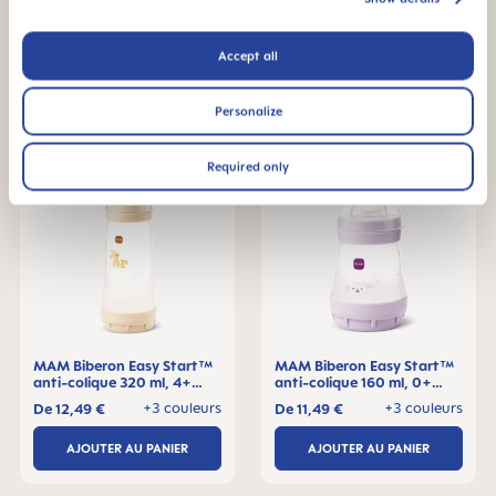
+3 couleurs
+3 couleurs
De
11,49 €
De
11,99 €
AJOUTER AU PANIER
AJOUTER AU PANIER
Accept all
Personalize
Required only
MAM Biberon Easy Start™
MAM Biberon Easy Start™
anti-colique 320 ml, 4+
anti-colique 160 ml, 0+
mois, Lot de 1
mois, Lot de 1
+3 couleurs
+3 couleurs
De
12,49 €
De
11,49 €
AJOUTER AU PANIER
AJOUTER AU PANIER