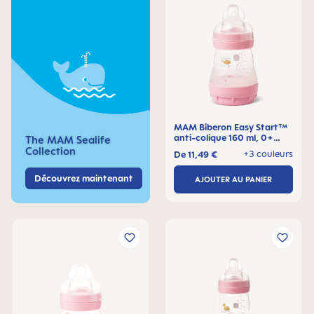
MAM Biberon Easy Start™
anti-colique 160 ml, 0+
The MAM Sealife
mois, Lot de 1
Collection
+3 couleurs
De
11,49 €
Découvrez maintenant
AJOUTER AU PANIER