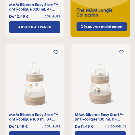
MAM Biberon Easy Start™
anti-colique 320 ml, 4+
The MAM Jungle
mois, Lot de 1
Collection
+3 couleurs
De
12,49 €
Découvrez maintenant
AJOUTER AU PANIER
MAM Biberon Easy Start™
MAM Biberon Easy Start™
anti-colique 160 ml, 0+
anti-colique 130 ml, 0+
mois, Lot de 1
mois, Lot de 1
+3 couleurs
+3 couleurs
De
11,49 €
De
11,49 €