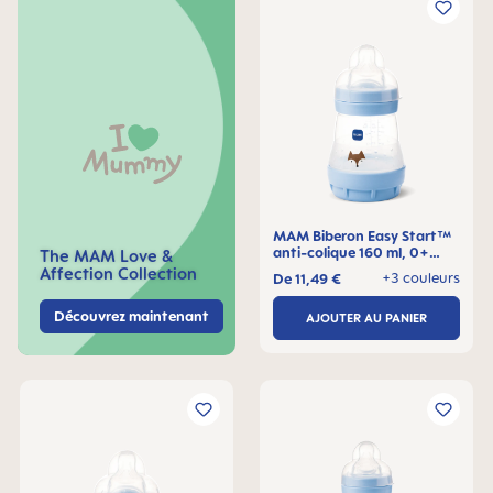
MAM Biberon Easy Start™
anti-colique 160 ml, 0+
The MAM Love &
mois, Lot de 1
Affection Collection
+3 couleurs
De
11,49 €
Découvrez maintenant
AJOUTER AU PANIER