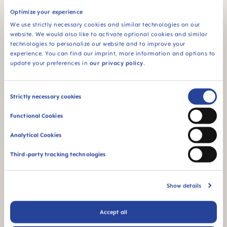
DÉTAILS
DÉTAILS
Optimize your experience
We use strictly necessary cookies and similar technologies on our
website. We would also like to activate optional cookies and similar
technologies to personalize our website and to improve your
experience. You can find our imprint, more information and options to
update your preferences in
our privacy policy
.
Consent
Strictly necessary cookies
Selection
Functional Cookies
Analytical Cookies
MAM Perfect 0+ Combi-
MAM Air 6+ mois, lot de 2
Third-party tracking technologies
Box - Kit sucettes et
sucettes
attache-sucette
+1 couleur
+3 couleurs
17,99 €
28,49 €
Show details
DÉTAILS
DÉTAILS
Accept all