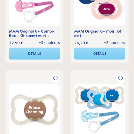
MAM Original 6+ Combi-
MAM Original 6+ mois, lot
Box - Kit sucettes et
de 1
attache-sucette
+3 couleurs
+3 couleurs
22,99 €
26,29 €
DÉTAILS
DÉTAILS