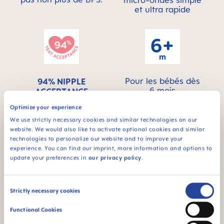
micro-ondes simple
et ultra rapide
Pour les bébés dès
94% NIPPLE
6 mois
ACCEPTANCE
94 % d’acceptation
Optimize your experience
de la tétine :
We use strictly necessary cookies and similar technologies on our
facilement acceptée
website. We would also like to activate optional cookies and similar
par les bébés, pour
technologies to personalize our website and to improve your
une sensation
experience. You can find our imprint, more information and options to
familière
update your preferences in
our privacy policy
.
¹ Étude de marché 2009-2023, tests réalisés auprès de 1,588
bébés.
Consent
Strictly necessary cookies
Selection
Functional Cookies
Vidéos produits