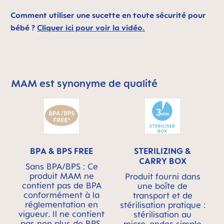
Comment utiliser une sucette en toute sécurité pour
bébé ?
Cliquer ici pour voir la vidéo.
MAM est synonyme de qualité
Skip MAM Means Quality Icon Bar
BPA & BPS FREE
STERILIZING &
CARRY BOX
Sans BPA/BPS : Ce
produit MAM ne
Produit fourni dans
contient pas de BPA
une boîte de
conformément à la
transport et de
réglementation en
stérilisation pratique :
vigueur. Il ne contient
stérilisation au
pas non plus de BPS.