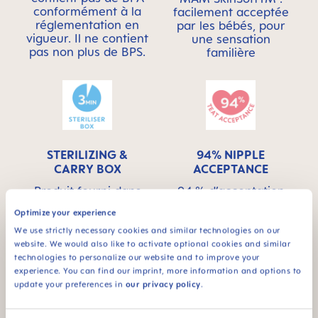
conformément à la
facilement acceptée
réglementation en
par les bébés, pour
vigueur. Il ne contient
une sensation
pas non plus de BPS.
familière
STERILIZING &
94% NIPPLE
CARRY BOX
ACCEPTANCE
Produit fourni dans
94 % d’acceptation
une boîte de
de la tétine :
Optimize your experience
transport et de
facilement acceptée
stérilisation pratique :
par les bébés, pour
We use strictly necessary cookies and similar technologies on our
stérilisation au
une sensation
website. We would also like to activate optional cookies and similar
micro-ondes simple
familière
technologies to personalize our website and to improve your
et ultra rapide
experience. You can find our imprint, more information and options to
update your preferences in
our privacy policy
.