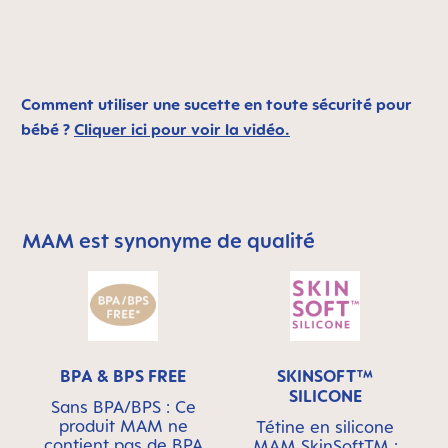
Comment utiliser une sucette en toute sécurité pour
bébé ?
Cliquer ici pour voir la vidéo.
MAM est synonyme de qualité
Skip MAM Means Quality Icon Bar
BPA & BPS FREE
SKINSOFT™
SILICONE
Sans BPA/BPS : Ce
produit MAM ne
Tétine en silicone
contient pas de BPA
MAM SkinSoftTM :