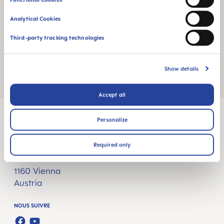
Analytical Cookies
Third-party tracking technologies
Show details
Elle - IVF challenges
Accept all
Personalize
Required only
MAM Babyartikel GesmbH
Lorenz-Mandl-Gasse 50
1160 Vienna
Austria
NOUS SUIVRE