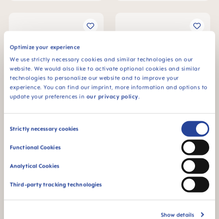
Optimize your experience
We use strictly necessary cookies and similar technologies on our
website. We would also like to activate optional cookies and similar
technologies to personalize our website and to improve your
experience. You can find our imprint, more information and options to
update your preferences in
our privacy policy
.
Consent
MAM Original 6+ mois, lot
MAM Naissance 0-2 mois,
Strictly necessary cookies
de 2 sucettes
lot de 2 sucettes
Selection
8,79 €
8,79 €
Functional Cookies
AJOUTER AU PANIER
AJOUTER AU PANIER
Analytical Cookies
Third-party tracking technologies
Show details