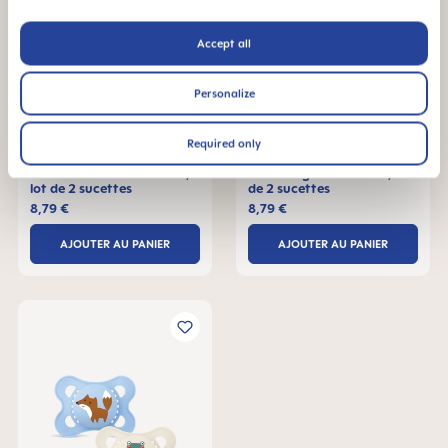
Accept all
Personalize
Required only
MAM Naissance 0-2 mois,
MAM Original 2-6 mois, lot
lot de 2 sucettes
de 2 sucettes
8,79 €
8,79 €
AJOUTER AU PANIER
AJOUTER AU PANIER