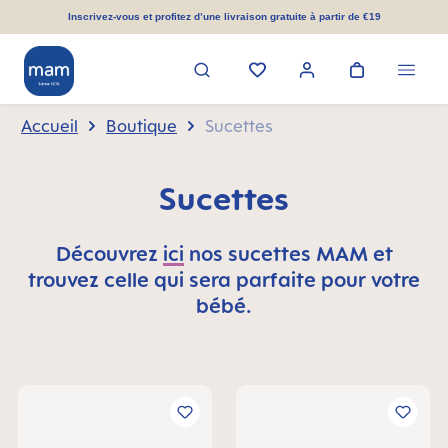
tenu principal
Inscrivez-vous et profitez d’une livraison gratuite à partir de €19
Accueil
Boutique
Sucettes
Sucettes
Découvrez
ici
nos sucettes MAM et
trouvez celle qui sera parfaite pour votre
bébé.