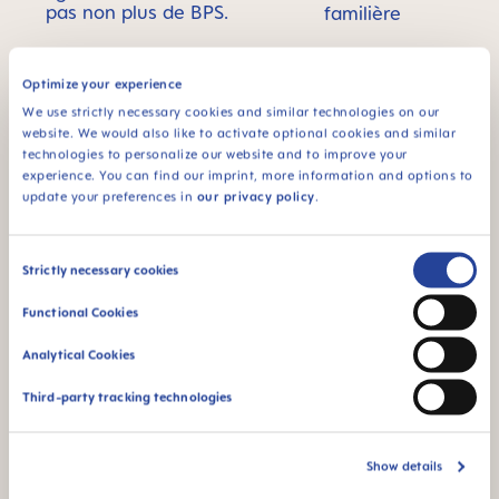
pas non plus de BPS.
familière
Optimize your experience
We use strictly necessary cookies and similar technologies on our
website. We would also like to activate optional cookies and similar
technologies to personalize our website and to improve your
Extra-soft spout –
Antifuite - idéal pour
experience. You can find our imprint, more information and options to
ideal for baby’s first
les premiers essais
update your preferences in
our privacy policy
.
cup
des bébés souhaitant
boire seuls
Consent
Strictly necessary cookies
Selection
Functional Cookies
Analytical Cookies
Pour les bébés dès
Third-party tracking technologies
4 mois
Show details