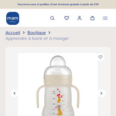
tenu principal
Inscrivez-vous et profitez d’une livraison gratuite à partir de €19
Accueil
Boutique
Apprendre à boire et à manger
Ignorer la galerie d'images