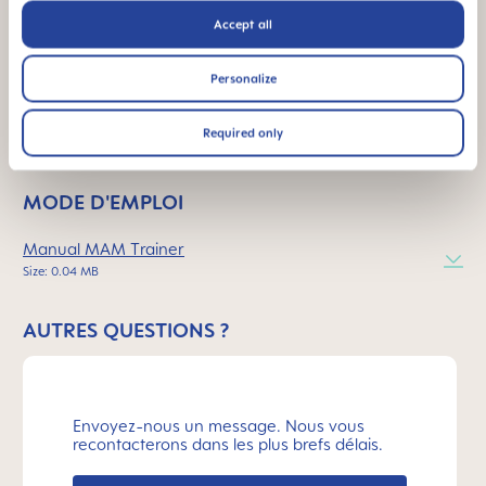
Accept all
FAQ
Personalize
When does baby switch over from the bottle
to the drinking cup?
Required only
MODE D'EMPLOI
Manual MAM Trainer
Size: 0.04 MB
AUTRES QUESTIONS ?
Envoyez-nous un message. Nous vous
recontacterons dans les plus brefs délais.