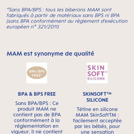
°Sans BPA/BPS : tous les biberons MAM sont
fabriqués à partir de matériaux sans BPS ni BPA
(sans BPA conformément au règlement d’exécution
européen n° 321/2011)
MAM est synonyme de qualité
Skip MAM Means Quality Icon Bar
BPA & BPS FREE
SKINSOFT™
SILICONE
Sans BPA/BPS : Ce
produit MAM ne
Tétine en silicone
contient pas de BPA
MAM SkinSoftTM :
conformément à la
facilement acceptée
réglementation en
par les bébés, pour
vigueur. Il ne contient
une sensation