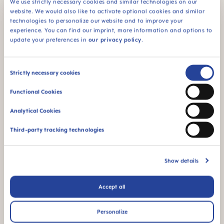
We use strictly necessary cookies and similar technologies on our
website. We would also like to activate optional cookies and similar
technologies to personalize our website and to improve your
experience. You can find our imprint, more information and options to
update your preferences in
our privacy policy
.
Pour les bébés dès
BPA & BPS FREE
2 mois
Sans BPA/BPS : Ce
Consent
produit MAM ne
Strictly necessary cookies
contient pas de BPA
Selection
conformément à la
Functional Cookies
réglementation en
vigueur. Il ne contient
Analytical Cookies
pas non plus de BPS.
Third-party tracking technologies
Show details
Accept all
Débit 2 : idéal pour le
Produit fabriqué en
lait maternel et le lait
Europe
infantile
Personalize