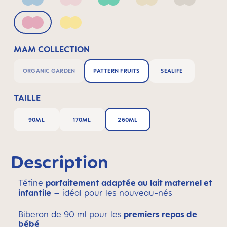
Blue
Blush
Green
Linen
Neutral
Pink
Yellow
MAM COLLECTION
ORGANIC GARDEN
PATTERN FRUITS
SEALIFE
TAILLE
90ML
170ML
260ML
Description
Tétine
parfaitement adaptée au lait maternel et
infantile
– idéal pour les nouveau-nés
Biberon de 90 ml pour les
premiers repas de
bébé