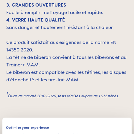
3. GRANDES OUVERTURES
Facile à remplir ; nettoyage facile et rapide.
4. VERRE HAUTE QUALITÉ
Sans danger et hautement résistant à la chaleur.
Ce produit satisfait aux exigences de la norme EN
14350:2020.
La tétine de biberon convient à tous les biberons et au
Trainer+ MAM.
Le biberon est compatible avec les tétines, les disques
d’étanchéité et les tire-lait MAM.
1
Étude de marché 2010-2020, tests réalisés auprès de 1 572 bébés.
MAM est synonyme de qualité
Skip MAM Means Quality Icon Bar
Optimize your experience