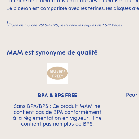
La tétine de biberon convient à tous les biberons et au 
Le biberon est compatible avec les tétines, les disques d’é
1
Étude de marché 2010-2020, tests réalisés auprès de 1 572 bébés.
MAM est synonyme de qualité
Skip MAM Means Quality Icon Bar
Pour 
BPA & BPS FREE
Sans BPA/BPS : Ce produit MAM ne
contient pas de BPA conformément
à la réglementation en vigueur. Il ne
contient pas non plus de BPS.