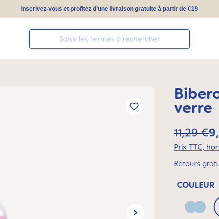
Inscrivez-vous et profitez d’une livraison gratuite à partir de €19
Biber
verre
11,29 €
9
Prix TTC, hors
Retours gratu
COULEUR
Blue