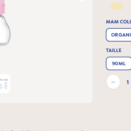
Yellow
MAM COLL
ORGANI
TAILLE
90ML
Quantité de pro