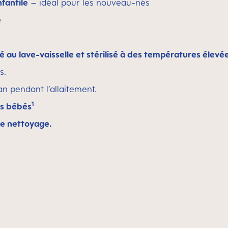
fantile
– idéal pour les nouveau-nés
é
é au lave-vaisselle et stérilisé à des températures élevé
s.
n pendant l’allaitement.
1
es bébés
 le nettoyage.