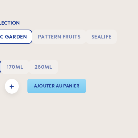
ECTION
C GARDEN
PATTERN FRUITS
SEALIFE
170ML
260ML
duit : Entrez la quantité souhaitée ou utilisez les boutons pour augmenter ou dimin
AJOUTER AU PANIER