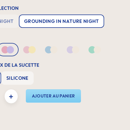
ECTION
NIGHT
GROUNDING IN NATURE NIGHT
Pink & Lilac
Pink & Yellow
Blue & Neutral
Lilac & Neutral
Green & Neutra
X DE LA SUCETTE
SILICONE
duit : Entrez la quantité souhaitée ou utilisez les boutons pour augmenter ou dimin
AJOUTER AU PANIER