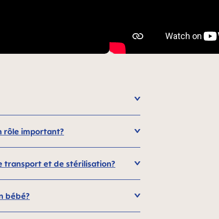
n rôle important?
transport et de stérilisation?
on bébé?