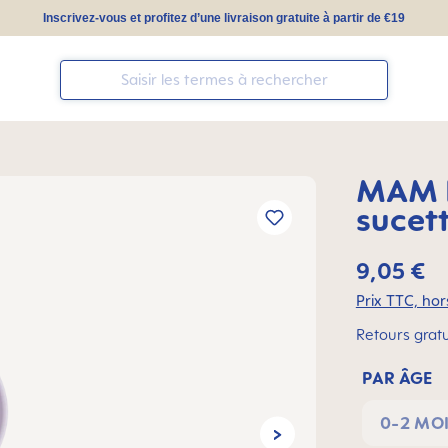
Inscrivez-vous et profitez d’une livraison gratuite à partir de €19
MAM N
sucet
9,05 €
Prix TTC, hors
Retours gratu
PAR ÂGE
0-2 MO