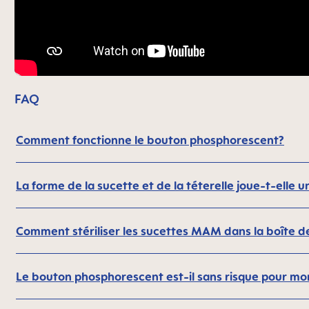
FAQ
Comment fonctionne le bouton phosphorescent?
La forme de la sucette et de la téterelle joue-t-elle u
Comment stériliser les sucettes MAM dans la boîte de 
Le bouton phosphorescent est-il sans risque pour m