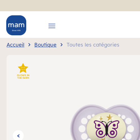
recherche
Passer à la navigation principale
Accueil
Boutique
Toutes les catégories
Ignorer la galerie d'images