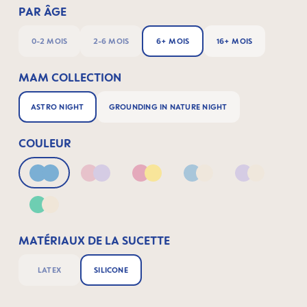
PAR ÂGE
0-2 MOIS
2-6 MOIS
6+ MOIS
16+ MOIS
MAM COLLECTION
ASTRO NIGHT
GROUNDING IN NATURE NIGHT
COULEUR
Blue
Pink & Lilac
Pink & Yellow
Blue & Neutral
Lilac & Neu
Green & Neutral
MATÉRIAUX DE LA SUCETTE
LATEX
SILICONE