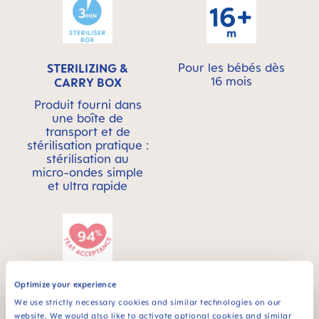
Pour les bébés dès
STERILIZING &
16 mois
CARRY BOX
Produit fourni dans
une boîte de
transport et de
stérilisation pratique :
stérilisation au
micro-ondes simple
et ultra rapide
Optimize your experience
94% NIPPLE
ACCEPTANCE
We use strictly necessary cookies and similar technologies on our
website. We would also like to activate optional cookies and similar