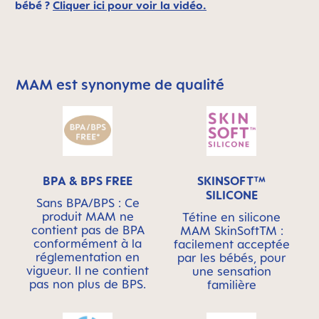
bébé ?
Cliquer ici pour voir la vidéo.
MAM est synonyme de qualité
Skip MAM Means Quality Icon Bar
BPA & BPS FREE
SKINSOFT™
SILICONE
Sans BPA/BPS : Ce
produit MAM ne
Tétine en silicone
contient pas de BPA
MAM SkinSoftTM :
conformément à la
facilement acceptée
réglementation en
par les bébés, pour
vigueur. Il ne contient
une sensation
pas non plus de BPS.
familière