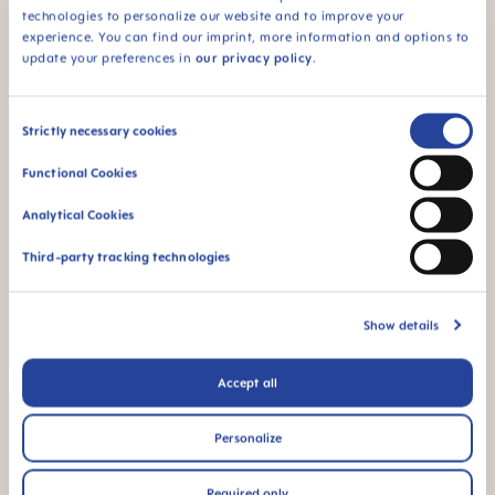
94 % d’acceptation
technologies to personalize our website and to improve your
de la tétine :
experience. You can find our imprint, more information and options to
facilement acceptée
update your preferences in
our privacy policy
.
par les bébés, pour
une sensation
familière
Consent
Strictly necessary cookies
Selection
¹ Étude de marché 2009-2023, tests réalisés auprès de 1,588
Functional Cookies
bébés.
Analytical Cookies
Vidéos produits
Third-party tracking technologies
Show details
Accept all
Personalize
Required only