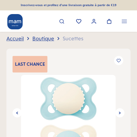
tenu principal
Inscrivez-vous et profitez d’une livraison gratuite à partir de €19
Accueil
Boutique
Sucettes
Ignorer la galerie d'images
LAST
CHANCE