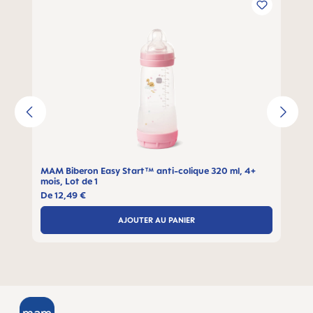
MAM B
MAM Biberon Easy Start™ anti-colique 320 ml, 4+
mois, Lot de 1
De
12,49 €
AJOUTER AU PANIER