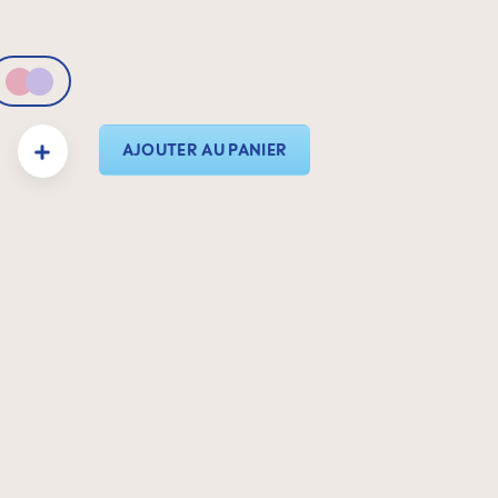
Pink & Lilac
duit : Entrez la quantité souhaitée ou utilisez les boutons pour augmenter ou dimin
AJOUTER AU PANIER