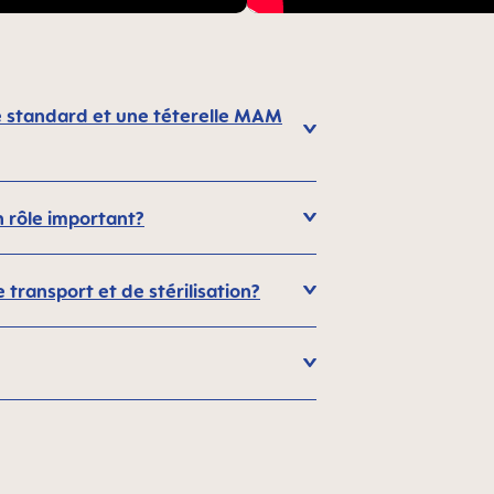
one standard et une téterelle MAM
n rôle important?
transport et de stérilisation?