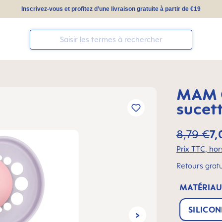
Inscrivez-vous et profitez d’une livraison gratuite à partir de €19
MAM O
sucet
8,79 €
7,
Prix TTC, hors
Retours gratu
MATÉRIAU
SILICON