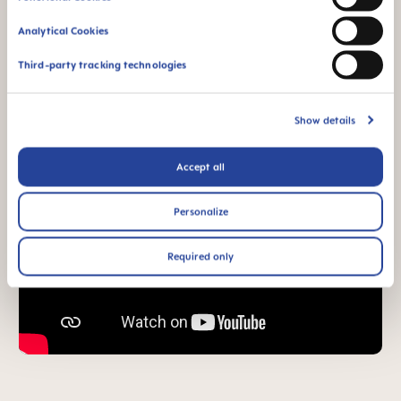
Analytical Cookies
Third-party tracking technologies
Show details
Accept all
Personalize
Required only