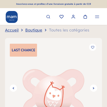
tenu principal
Inscrivez-vous et profitez d’une livraison gratuite à partir de €19
Accueil
Boutique
Toutes les catégories
Ignorer la galerie d'images
LAST
CHANCE