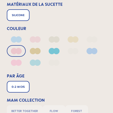
MATÉRIAUX DE LA SUCETTE
SILICONE
COULEUR
Arctic Blue
Blush
Ivory
Linen
Linen_2
Matt Blush
Matt Linen
Matt Sage
Pale Mint
Powder Bl
Quartz Rose
Sage
fairy dust
PAR ÂGE
0-2 MOIS
MAM COLLECTION
BETTER TOGETHER
FLOW
FOREST