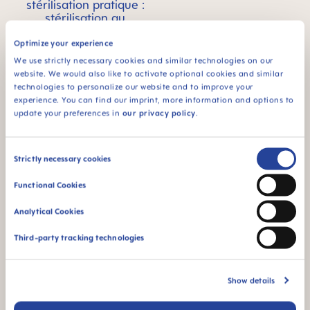
stérilisation pratique :
stérilisation au
micro-ondes simple
et ultra rapide
Optimize your experience
We use strictly necessary cookies and similar technologies on our
website. We would also like to activate optional cookies and similar
technologies to personalize our website and to improve your
experience. You can find our imprint, more information and options to
update your preferences in
our privacy policy
.
94% NIPPLE
Consent
ACCEPTANCE
Strictly necessary cookies
Selection
94 % d’acceptation
Functional Cookies
de la tétine :
facilement acceptée
Analytical Cookies
par les bébés, pour
une sensation
Third-party tracking technologies
familière
¹ Étude de marché 2009-2023, tests réalisés auprès de 1,588
Show details
bébés.