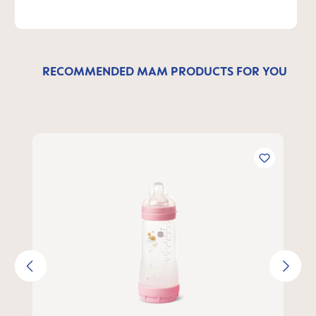
RECOMMENDED MAM PRODUCTS FOR YOU
Ignorer la galerie de produits
MAM B