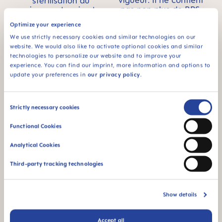
vigueur. Il ne contient
stérilisation au
pas non plus de BPS.
micro-ondes simple
et ultra rapide
Optimize your experience
We use strictly necessary cookies and similar technologies on our
website. We would also like to activate optional cookies and similar
technologies to personalize our website and to improve your
experience. You can find our imprint, more information and options to
update your preferences in
our privacy policy
.
94% NIPPLE
ACCEPTANCE
Consent
Strictly necessary cookies
94 % d’acceptation
Selection
de la tétine :
Functional Cookies
facilement acceptée
par les bébés, pour
Analytical Cookies
une sensation
familière
Third-party tracking technologies
¹ Étude de marché 2009-2023, tests réalisés auprès de 1,588
bébés.
Show details
Accept all