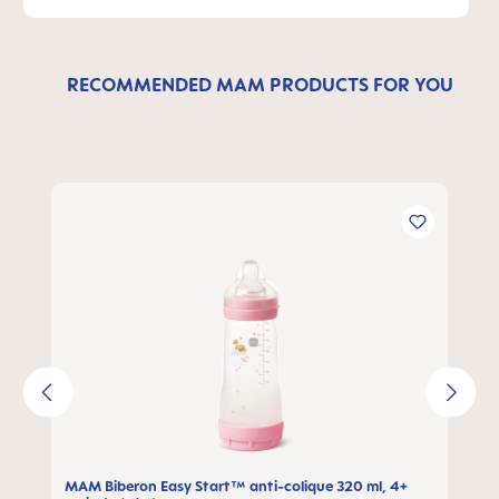
RECOMMENDED MAM PRODUCTS FOR YOU
Ignorer la galerie de produits
MAM B
MAM Biberon Easy Start™ anti-colique 320 ml, 4+