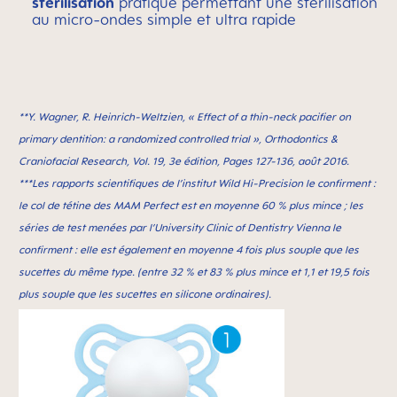
stérilisation
pratique permettant une stérilisation
au micro-ondes simple et ultra rapide
**Y. Wagner, R. Heinrich-Weltzien, « Effect of a thin-neck paciﬁer on
primary dentition: a randomized controlled trial », Orthodontics &
Craniofacial Research, Vol. 19, 3e édition, Pages 127-136, août 2016.
***Les rapports scientifiques de l’institut Wild Hi-Precision le confirment :
le col de tétine des MAM Perfect est en moyenne 60 % plus mince ; les
séries de test menées par l’University Clinic of Dentistry Vienna le
confirment : elle est également en moyenne 4 fois plus souple que les
sucettes du même type. (entre 32 % et 83 % plus mince et 1,1 et 19,5 fois
plus souple que les sucettes en silicone ordinaires).