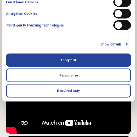
Functional Cookies
¹ Étude de marché 2009-2023, tests réalisés auprès de 1,588
Analytical Cookies
bébés.
Third-party tracking technologies
Vidéos produits
Show details
Accept all
Personalize
Required only