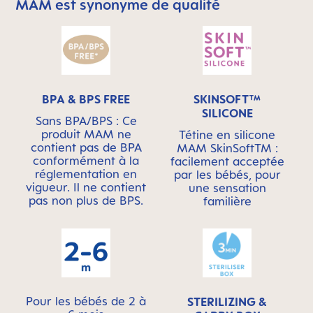
MAM est synonyme de qualité
Skip MAM Means Quality Icon Bar
BPA & BPS FREE
SKINSOFT™
SILICONE
Sans BPA/BPS : Ce
produit MAM ne
Tétine en silicone
contient pas de BPA
MAM SkinSoftTM :
conformément à la
facilement acceptée
réglementation en
par les bébés, pour
vigueur. Il ne contient
une sensation
pas non plus de BPS.
familière
Pour les bébés de 2 à
STERILIZING &