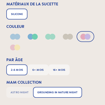
MATÉRIAUX DE LA SUCETTE
SILICONE
COULEUR
Blue
Blue & Green
Green
Neutral
Pink & Lila
Pink & Yellow
PAR ÂGE
2-6 MOIS
6+ MOIS
16+ MOIS
MAM COLLECTION
ASTRO NIGHT
GROUNDING IN NATURE NIGHT