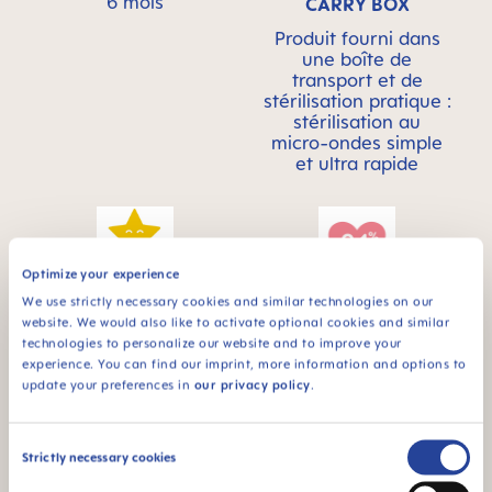
6 mois
CARRY BOX
Produit fourni dans
une boîte de
transport et de
stérilisation pratique :
stérilisation au
micro-ondes simple
et ultra rapide
Optimize your experience
We use strictly necessary cookies and similar technologies on our
Brille dans le noir
94% NIPPLE
website. We would also like to activate optional cookies and similar
pour la retrouver plus
ACCEPTANCE
technologies to personalize our website and to improve your
facilement la nuit
experience. You can find our imprint, more information and options to
94 % d’acceptation
update your preferences in
our privacy policy
.
de la tétine :
facilement acceptée
par les bébés, pour
Consent
Strictly necessary cookies
une sensation
Selection
familière