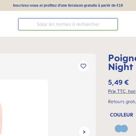
Inscrivez-vous et profitez d’une livraison gratuite à partir de €19
Poign
Night
5,49 €
Prix TTC, hors
Retours gratu
COULEUR
Blue