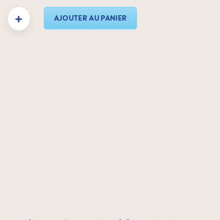
duit : Entrez la quantité souhaitée ou utilisez les boutons pour augmenter ou dimin
AJOUTER AU PANIER