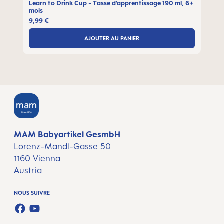
Learn to Drink Cup - Tasse d’apprentissage 190 ml, 6+
L
mois
9,99 €
AJOUTER AU PANIER
MAM Babyartikel GesmbH
Lorenz-Mandl-Gasse 50
1160 Vienna
Austria
NOUS SUIVRE
FACEBOOK
YOUTUBE