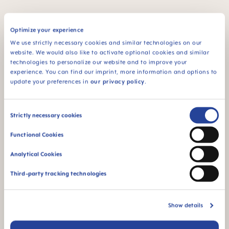
FAQ
Optimize your experience
We use strictly necessary cookies and similar technologies on our
When does baby switch over from the bottle
website. We would also like to activate optional cookies and similar
to the drinking cup?
technologies to personalize our website and to improve your
experience. You can find our imprint, more information and options to
update your preferences in
our privacy policy
.
Pourquoi sans BPA et BPS ?
Consent
Strictly necessary cookies
Selection
AUTRES QUESTIONS ?
Functional Cookies
Analytical Cookies
Third-party tracking technologies
Envoyez-nous un message. Nous vous
recontacterons dans les plus brefs délais.
Show details
Écrire un message