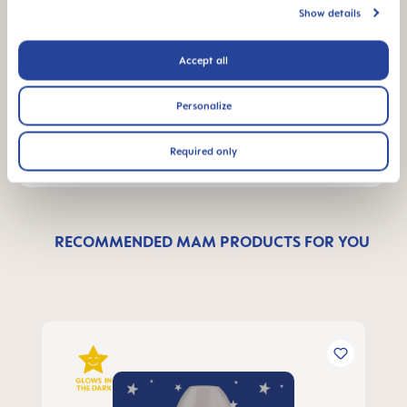
Show details
Wyślij nam wiadomość, a wkrótce się z Tobą
Accept all
skontaktujemy
Personalize
NAPISZ WIADOMOŚĆ
Required only
RECOMMENDED MAM PRODUCTS FOR YOU
Pomiń galerię produktów