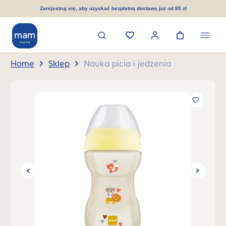
wnej zawartości
Zarejestruj się, aby uzyskać bezpłatną dostawę już od 85 zł
Home
Sklep
Nauka picia i jedzenia
Pomiń galerię zdjęć