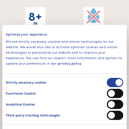
Optimize your experience
Dla niemowląt od 8
Funkcja niekapka -
We use strictly necessary cookies and similar technologies on our
miesiąca
do pierwszych prób
website. We would also like to activate optional cookies and similar
samodzielnego picia
technologies to personalize our website and to improve your
experience. You can find our imprint, more information and options to
update your preferences in
our privacy policy
.
FAQ
Consent
Strictly necessary cookies
Selection
Functional Cookies
When does baby switch over from the bottle
to the drinking cup?
Analytical Cookies
Third-party tracking technologies
INNE PYTANIA?