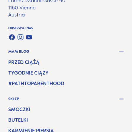
Lorenz-Mandl-Gasse 50
1160 Vienna
Austria
OBSERWUJ NAS
FACEBOOK
INSTAGRAM
YOUTUBE
MAM BLOG
PRZED CIĄŻĄ
TYGODNIE CIĄŻY
#PATHTOPARENTHOOD
SKLEP
SMOCZKI
BUTELKI
KARMIENIE PIERSIĄ