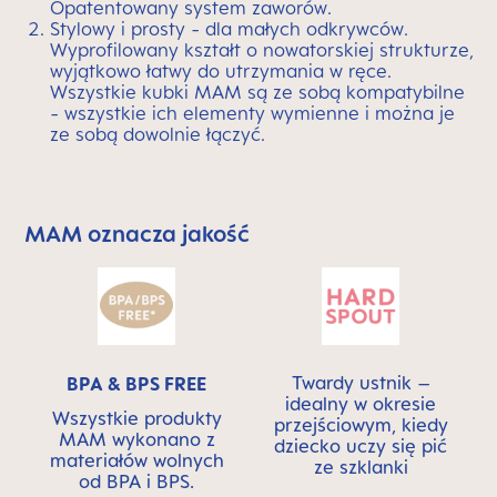
Opatentowany system zaworów.
Stylowy i prosty - dla małych odkrywców.
Wyprofilowany kształt o nowatorskiej strukturze,
wyjątkowo łatwy do utrzymania w ręce.
Wszystkie kubki MAM są ze sobą kompatybilne
- wszystkie ich elementy wymienne i można je
ze sobą dowolnie łączyć.
MAM oznacza jakość
Skip MAM Means Quality Icon Bar
Twardy ustnik –
BPA & BPS FREE
idealny w okresie
Wszystkie produkty
przejściowym, kiedy
MAM wykonano z
dziecko uczy się pić
materiałów wolnych
ze szklanki
od BPA i BPS.