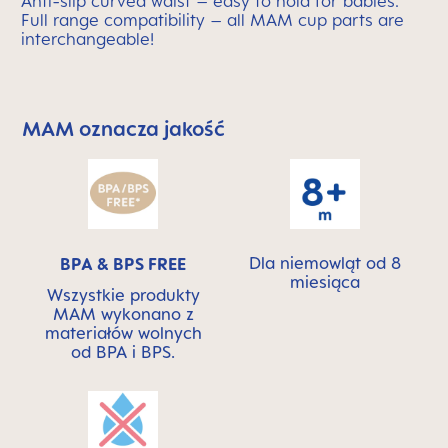
Anti-slip curved waist – easy to hold for babies.
Full range compatibility – all MAM cup parts are
interchangeable!
MAM oznacza jakość
Skip MAM Means Quality Icon Bar
Dla niemowląt od 8
BPA & BPS FREE
miesiąca
Wszystkie produkty
MAM wykonano z
materiałów wolnych
od BPA i BPS.