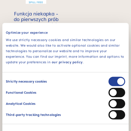
Funkcja niekapka -
do pierwszych prób
samodzielnego picia
Optimize your experience
We use strictly necessary cookies and similar technologies on our
website. We would also like to activate optional cookies and similar
technologies to personalize our website and to improve your
FAQ
experience. You can find our imprint, more information and options to
update your preferences in
our privacy policy
.
When does baby switch over from the bottle
Consent
to the drinking cup?
Strictly necessary cookies
Selection
Functional Cookies
Dlaczego produkty wolne od BPA i BPS?
Analytical Cookies
Third-party tracking technologies
INNE PYTANIA?