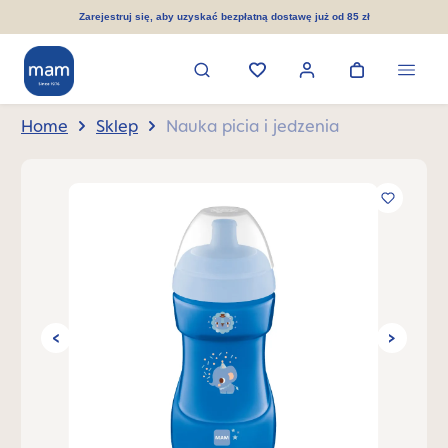
wnej zawartości
Zarejestruj się, aby uzyskać bezpłatną dostawę już od 85 zł
Home
Sklep
Nauka picia i jedzenia
Pomiń galerię zdjęć