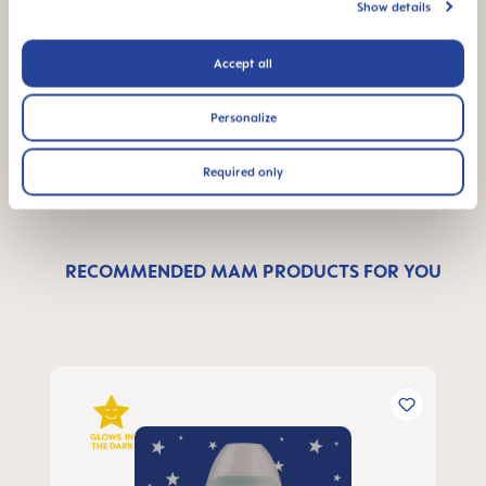
Show details
Wyślij nam wiadomość, a wkrótce się z Tobą
Accept all
skontaktujemy
Personalize
NAPISZ WIADOMOŚĆ
Required only
RECOMMENDED MAM PRODUCTS FOR YOU
Pomiń galerię produktów