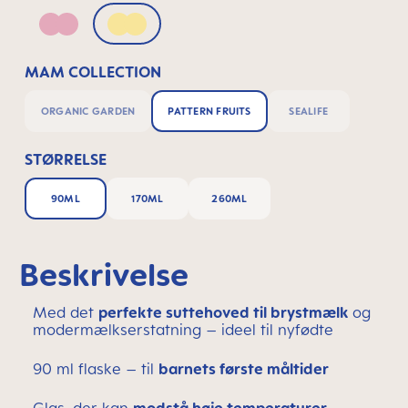
Pink
Yellow
MAM COLLECTION
ORGANIC GARDEN
PATTERN FRUITS
SEALIFE
STØRRELSE
90ML
170ML
260ML
Beskrivelse
Med det
perfekte suttehoved til brystmælk
og
modermælkserstatning – ideel til nyfødte
90 ml flaske – til
barnets første måltider