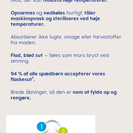
Glas, der kan
modstå høje temperaturer.
Opvarmes
og
nedkøles
hurtigt,
tåler
maskinopvask og steriliseres ved høje
temperaturer.
Absorberer ikke lugte, smage eller farvestoffer
fra maden.
Flad, blød sut
– føles som mors bryst ved
amning.
94 % af alle spædbørn accepterer vores
1
flaskesut
.
Brede åbninger, så den er
nem at fylde op og
rengøre.