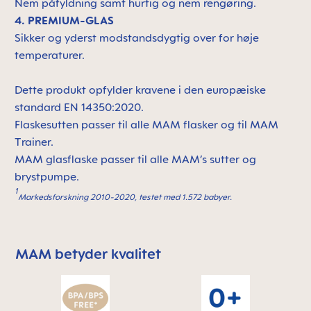
Nem påfyldning samt hurtig og nem rengøring.
4. PREMIUM-GLAS
Sikker og yderst modstandsdygtig over for høje
temperaturer.
Dette produkt opfylder kravene i den europæiske
standard EN 14350:2020.
Flaskesutten passer til alle MAM flasker og til MAM
Trainer.
MAM glasflaske passer til alle MAM’s sutter og
brystpumpe.
1
Markedsforskning 2010-2020, testet med 1.572 babyer.
MAM betyder kvalitet
Skip MAM Means Quality Icon Bar