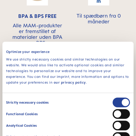
Til spædbørn fra 0
BPA & BPS FREE
måneder
Alle MAM-produkter
er fremstillet af
materialer uden BPA
og BPS.
Optimize your experience
We use strictly necessary cookies and similar technologies on our
website. We would also like to activate optional cookies and similar
technologies to personalize our website and to improve your
experience. You can find our imprint, more information and options to
update your preferences in
our privacy policy
.
Tilførselshastighed 0:
Dette produkt er
velegnet til alle typer
fremstillet i Europa
væske – ideel til
Consent
Strictly necessary cookies
brystmælk
Selection
Functional Cookies
Analytical Cookies