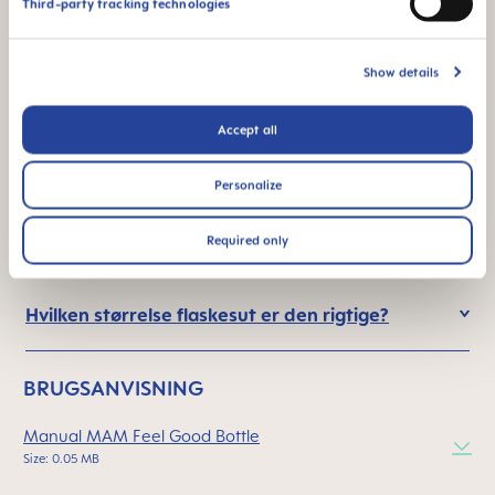
FAQ
Third-party tracking technologies
Hvor ofte skal flaskesutten udskiftes?
Show details
Accept all
Hvad er det særlige ved MAM flaskesutter?
Personalize
Tilberedning og opvarmning af mad i flasken:
Hvad skal man tænke på?
Required only
Hvilken størrelse flaskesut er den rigtige?
BRUGSANVISNING
Manual MAM Feel Good Bottle
Size: 0.05 MB