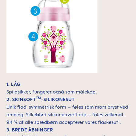
1. LÅG
Spildsikker, fungerer også som målekop.
TM
2. SKINSOFT
-SILIKONESUT
Unik flad, symmetrisk form – føles som mors bryst ved
amning. Silkeblød silikoneoverflade – føles velkendt.
1
94 % af alle spædbørn accepterer vores flaskesut
.
3. BREDE ÅBNINGER