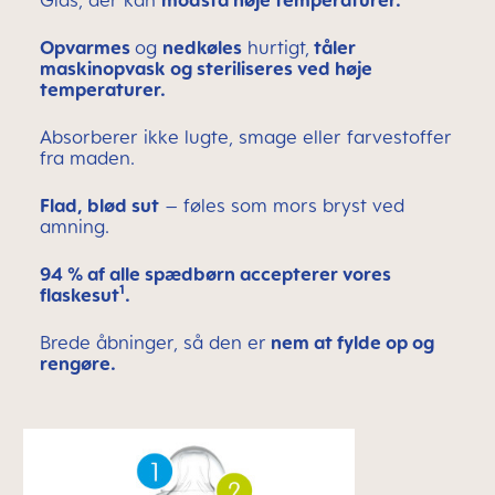
Glas, der kan
modstå høje temperaturer.
Opvarmes
og
nedkøles
hurtigt,
tåler
maskinopvask og steriliseres ved høje
temperaturer.
Absorberer ikke lugte, smage eller farvestoffer
fra maden.
Flad, blød sut
– føles som mors bryst ved
amning.
94 % af alle spædbørn accepterer vores
1
flaskesut
.
Brede åbninger, så den er
nem at fylde op og
rengøre.