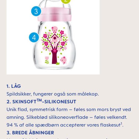
1. LÅG
Spildsikker, fungerer også som målekop.
TM
2. SKINSOFT
-SILIKONESUT
Unik flad, symmetrisk form – føles som mors bryst ved
amning. Silkeblød silikoneoverflade – føles velkendt.
1
94 % af alle spædbørn accepterer vores flaskesut
.
3. BREDE ÅBNINGER