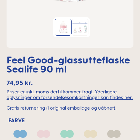
Feel Good-glassutteflaske
Sealife 90 ml
74,95 kr.
Priser er inkl. moms dertil kommer fragt. Yderligere
oplysninger om forsendelsesomkostninger kan findes her.
Gratis returnering (i original emballage og uåbnet).
FARVE
Blue
Blush
Green
Linen
Neutral