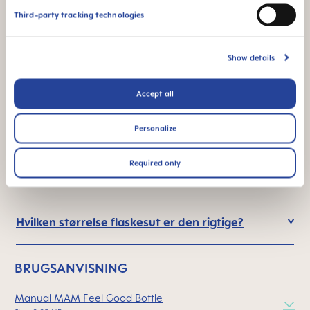
Third-party tracking technologies
FAQ
Show details
Hvor ofte skal flaskesutten udskiftes?
Accept all
Hvad er det særlige ved MAM flaskesutter?
Personalize
Tilberedning og opvarmning af mad i flasken:
Required only
Hvad skal man tænke på?
Hvilken størrelse flaskesut er den rigtige?
BRUGSANVISNING
Manual MAM Feel Good Bottle