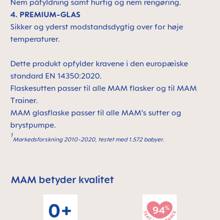
Nem påfyldning samt hurtig og nem rengøring.
4. PREMIUM-GLAS
Sikker og yderst modstandsdygtig over for høje
temperaturer.
Dette produkt opfylder kravene i den europæiske
standard EN 14350:2020.
Flaskesutten passer til alle MAM flasker og til MAM
Trainer.
MAM glasflaske passer til alle MAM’s sutter og
brystpumpe.
1
Markedsforskning 2010-2020, testet med 1.572 babyer.
MAM betyder kvalitet
Skip MAM Means Quality Icon Bar