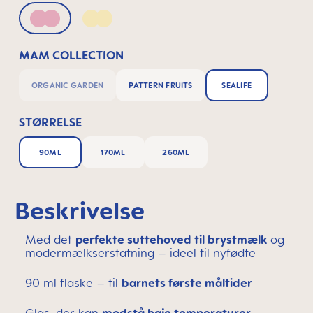
Pink
Yellow
MAM COLLECTION
ORGANIC GARDEN
PATTERN FRUITS
SEALIFE
STØRRELSE
90ML
170ML
260ML
Beskrivelse
Med det
perfekte suttehoved til brystmælk
og
modermælkserstatning – ideel til nyfødte
90 ml flaske – til
barnets første måltider