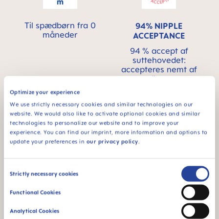
Til spædbørn fra 0
94% NIPPLE
måneder
ACCEPTANCE
94 % accept af
suttehovedet:
accepteres nemt af
spædbørn, en
velkendt
Optimize your experience
fornemmelse
We use strictly necessary cookies and similar technologies on our
website. We would also like to activate optional cookies and similar
technologies to personalize our website and to improve your
experience. You can find our imprint, more information and options to
update your preferences in
our privacy policy
.
Dette produkt er
Consent
Strictly necessary cookies
fremstillet i Europa
Selection
Functional Cookies
*Markedsforskning 2010-2023, testet med 1,588 babyer.
Analytical Cookies