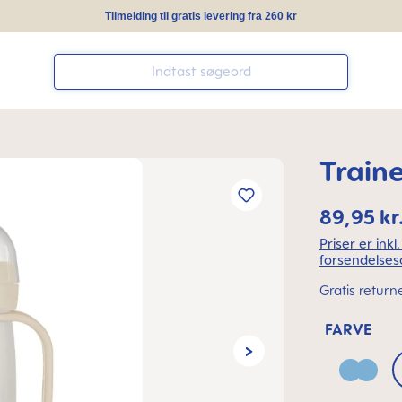
Tilmelding til gratis levering fra 260 kr
Train
89,95 kr
Priser er ink
forsendelses
Gratis return
FARVE
Blue