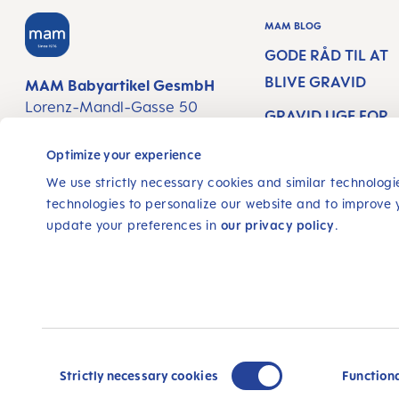
MAM BLOG
GODE RÅD TIL AT
BLIVE GRAVID
MAM Babyartikel GesmbH
Lorenz-Mandl-Gasse 50
GRAVID UGE FOR
1160 Vienna
UGE
Austria
Optimize your experience
NYFØDT BABY
We use strictly necessary cookies and similar technologie
FØLG OS
technologies to personalize our website and to improve 
AMNING
update your preferences in
our privacy policy
.
FACEBOOK
INSTAGRAM
YOUTUBE
© 2025, MAM Babyartikel GmbH
Alle priser inkl. moms plus
forsendelsesomkostninge
Consent
leveringsomkostninger, hvis ikke andet er angivet.
Selection
Strictly necessary cookies
Function