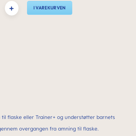
 Indtast det ønskede beløb, eller brug knapperne til at øge eller formindske mæn
I VAREKURVEN
til flaske eller Trainer+ og understøtter barnets
ennem overgangen fra amning til flaske.