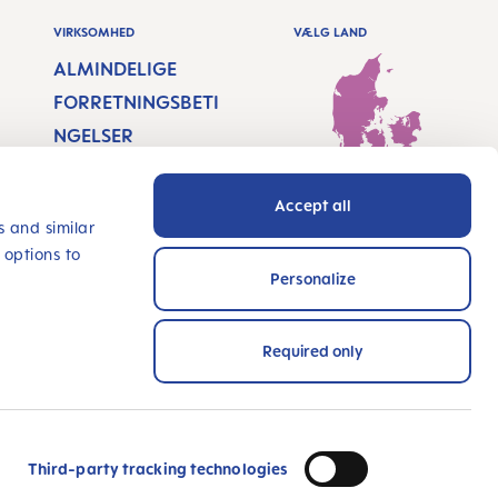
VIRKSOMHED
VÆLG LAND
ALMINDELIGE
FORRETNINGSBETI
NGELSER
KOLOFON
Denmark - Dansk
Accept all
DATABESKYTTELSE
s and similar
 options to
TILGÆNGELIGHEDS
Personalize
ERKLÆRING
INNOVÉR MED OS
Required only
BETALINGSMETODER
ser og certificeret!
Third-party tracking technologies