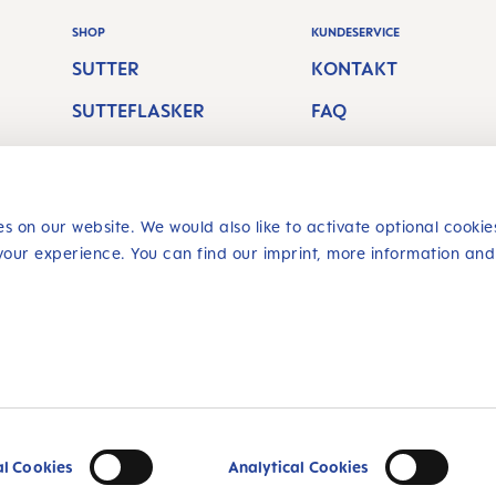
SHOP
KUNDESERVICE
SUTTER
KONTAKT
SUTTEFLASKER
FAQ
AMMEPRODUKTER
FORSENDELSESOM
NE
KOSTNINGER
BIDERINGE OG
RETURRET
s on our website. We would also like to activate optional cookie
your experience. You can find our imprint, more information and
TANDBØRSTER
Tilbagekalde en
kontrakt
SIKKER SHOPPING
r
og eventuelle
Flere pri
al Cookies
Analytical Cookies