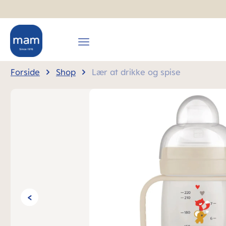
 søgning
Gå til hovednavigation
Forside
Shop
Lær at drikke og spise
Spring over billedgalleri