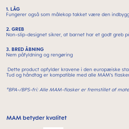
1. LÅG
Fungerer også som målekop takket være den indbyg
2. GREB
Non-slip-designet sikrer, at barnet har et godt greb 
3. BRED ÅBNING
Nem påfyldning og rengøring
Dette product opfylder kravene i den europæiske st
Tud og håndtag er kompatible med alle MAM’s flaske
°BPA-/BPS-fri: Alle MAM-flasker er fremstillet af mater
MAM betyder kvalitet
Skip MAM Means Quality Icon Bar