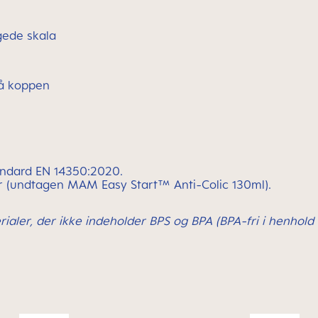
gede skala
på koppen
andard EN 14350:2020.
r (undtagen MAM Easy Start™ Anti-Colic 130ml).
ialer, der ikke indeholder BPS og BPA (BPA-fri i henhold t