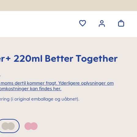
er+ 220ml Better Together
.
l. moms dertil kommer fragt. Yderligere oplysninger om
omkostninger kan findes her.
ering (i original emballage og uåbnet).
Neutral
Pink