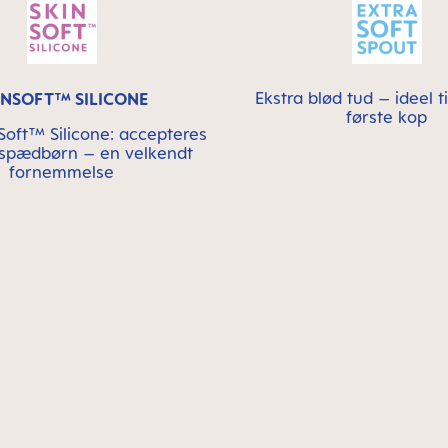
Ekstra blød tud – ideel t
INSOFT™ SILICONE
første kop
oft™ Silicone: accepteres
 spædbørn – en velkendt
fornemmelse