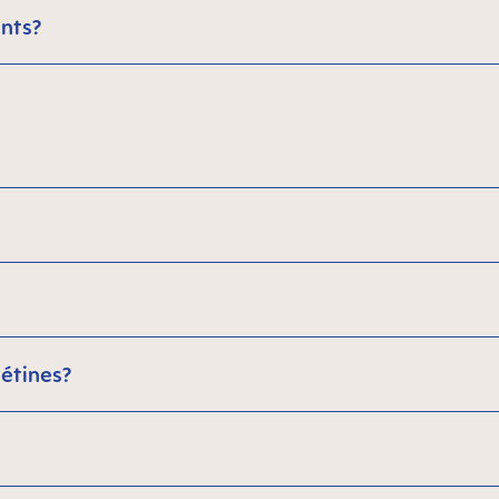
ants?
étines?