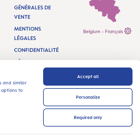
GÉNÉRALES DE
VENTE
MENTIONS
Belgium - Français
LÉGALES
CONFIDENTIALITÉ
DÉCLARATION
D’ACCESSIBILITÉ
Accept all
LOCALISATEUR DE
s and similar
 options to
MAGASINS
Personalize
INNOVE AVEC
NOUS
Required only
MOYENS DE PAIEMENT