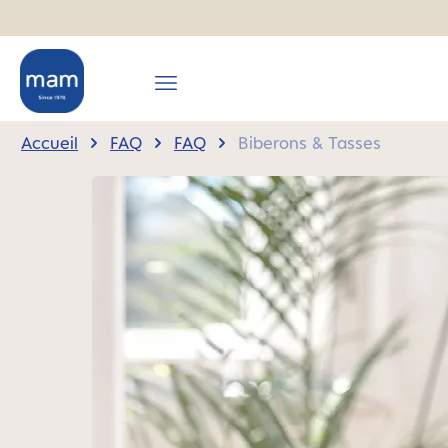
recherche
Passer à la navigation principale
Accueil
FAQ
FAQ
Biberons & Tasses