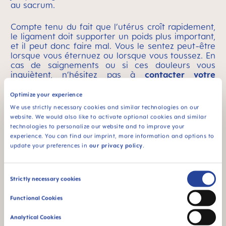
au sacrum.
Compte tenu du fait que l’utérus croît rapidement,
le ligament doit supporter un poids plus important,
et il peut donc faire mal. Vous le sentez peut-être
lorsque vous éternuez ou lorsque vous toussez. En
cas de saignements ou si ces douleurs vous
inquiètent, n’hésitez pas à
contacter votre
médecin.
Optimize your experience
We use strictly necessary cookies and similar technologies on our
website. We would also like to activate optional cookies and similar
Comment soulager les troubles liés à la grossesse ?
technologies to personalize our website and to improve your
experience. You can find our imprint, more information and options to
update your preferences in
our privacy policy
.
Les
promenades
et les autres activités douces,
telles que le yoga ou la natation, permettent de
remédier à la constipation, mais aident aussi plus
Consent
généralement à se sentir mieux. N’hésitez pas à
Strictly necessary cookies
demander à votre gynécologue les sports que
Selection
vous pouvez continuer à pratiquer sans risque.
Functional Cookies
Une quantité de sommeil suffisante et une bonne
hydratation peuvent également atténuer la fatigue
Analytical Cookies