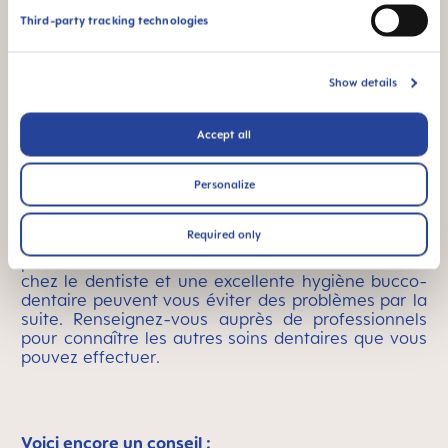
et les vertiges.
Third-party tracking technologies
Show details
Pourquoi les femmes enceintes doivent-elles aller
chez le dentiste ?
Accept all
En raison du taux élevé de progestérone, les
gencives sont davantage irriguées et elles
gonflent au cours de la grossesse. Cela peut
Personalize
entraîner des
saignements des gencives,
mais
aussi rendre vos dents plus sensibles aux caries.
Required only
L’apparition de caries est aussi favorisée par la
production excessive de salive. Un rendez-vous
chez le dentiste et une excellente hygiène bucco-
dentaire peuvent vous éviter des problèmes par la
suite. Renseignez-vous auprès de professionnels
pour connaître les autres soins dentaires que vous
pouvez effectuer.
Voici encore un conseil :