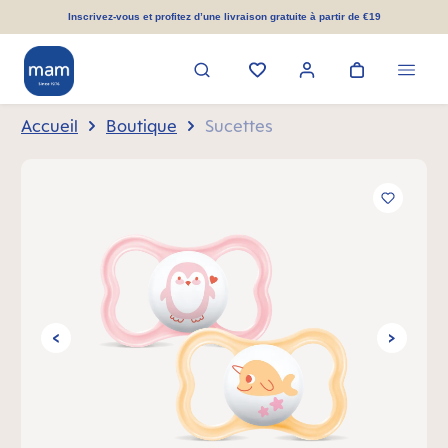
tenu principal
Inscrivez-vous et profitez d’une livraison gratuite à partir de €19
Accueil
Boutique
Sucettes
Ignorer la galerie d'images