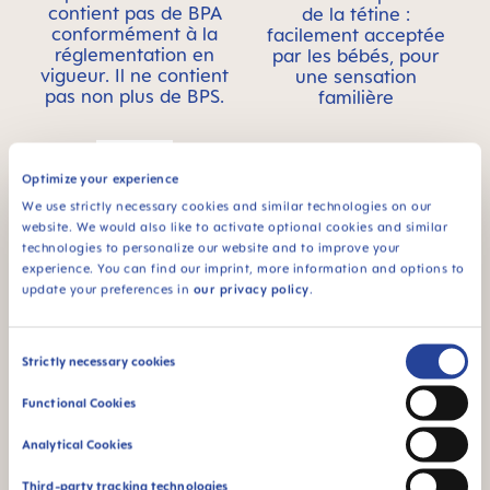
contient pas de BPA
de la tétine :
conformément à la
facilement acceptée
réglementation en
par les bébés, pour
vigueur. Il ne contient
une sensation
pas non plus de BPS.
familière
Optimize your experience
We use strictly necessary cookies and similar technologies on our
website. We would also like to activate optional cookies and similar
technologies to personalize our website and to improve your
Pour les bébés dès
experience. You can find our imprint, more information and options to
6 mois
update your preferences in
our privacy policy
.
¹ Étude de marché 2009-2023, tests réalisés auprès de 1,588
bébés.
Consent
Strictly necessary cookies
Selection
Vidéos produits
Functional Cookies
Analytical Cookies
Third-party tracking technologies