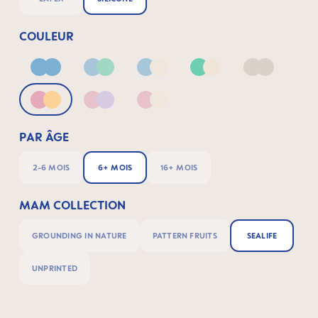
COULEUR
Blue
Blue & Green
Blue & Neutral
Green & Neutral
Neutral
Pink & Apricot
Pink & Lilac
Pink & Neutral
PAR ÂGE
2-6 MOIS
6+ MOIS
16+ MOIS
MAM COLLECTION
GROUNDING IN NATURE
PATTERN FRUITS
SEALIFE
UNPRINTED