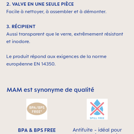
2. VALVE EN UNE SEULE PIÈCE
Facile à nettoyer, à assembler et à démonter.
3. RÉCIPIENT
Aussi transparent que le verre, extrêmement résistant
et inodore.
Le produit répond aux exigences de la norme
européenne EN 14350.
MAM est synonyme de qualité
Skip MAM Means Quality Icon Bar
Antifuite - idéal pour
BPA & BPS FREE