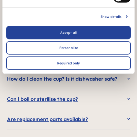
What are the advantages of using the MAM
Easy to Drink Cup?
Show details
Why should I use a 360° cup? Can I go
Accept all
straight to an open cup?
Personalize
How many parts does the cup have?
Required only
How do I clean the cup? Is it dishwasher safe?
Can I boil or sterilise the cup?
Are replacement parts available?