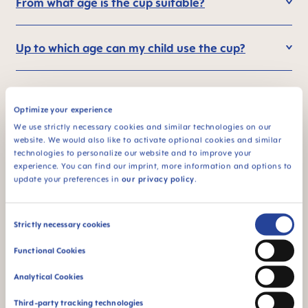
From what age is the cup suitable?
Up to which age can my child use the cup?
How do I introduce the MAM Easy to Drink
Optimize your experience
Cup to my baby? What if they can't use it?
We use strictly necessary cookies and similar technologies on our
website. We would also like to activate optional cookies and similar
technologies to personalize our website and to improve your
What liquids should NOT be used in the cup?
experience. You can find our imprint, more information and options to
update your preferences in
our privacy policy
.
How does the drinking mechanism work
Consent
exactly? How much suction is needed?
Strictly necessary cookies
Selection
Functional Cookies
Is the MAM Easy to Drink Cup spill free?
Analytical Cookies
Third-party tracking technologies