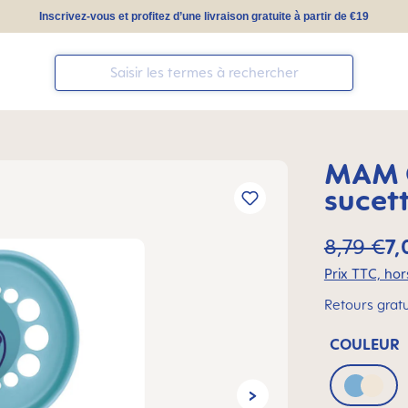
Inscrivez-vous et profitez d’une livraison gratuite à partir de €19
MAM Or
sucet
8,79 €
7,
Prix TTC, hors
Retours gratu
COULEUR
Blue &