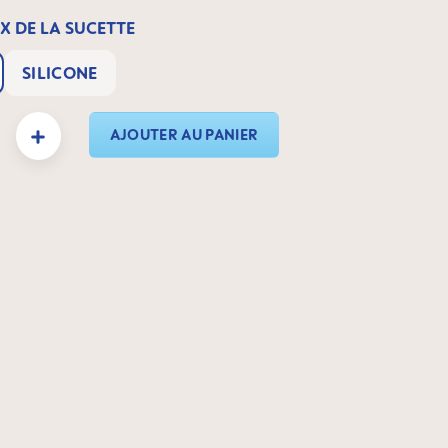
X DE LA SUCETTE
SILICONE
duit : Entrez la quantité souhaitée ou utilisez les boutons pour augmenter ou dimin
AJOUTER AU PANIER