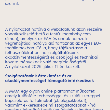
szerint.
A nyilatkozat hatálya a weboldalunk azon részeire
vonatkozik (elérhető a test01.mambaby.com
címen), amelyek az EAA és annak nemzeti
végrehajtásai hatálya alá tartoznak az egyes EU-
tagállamokban. Célja, hogy tájékoztassa a
felhasználókat online szolgáltatásaink
akadálymentességéről és azok jogi és technikai
követelményeknek való megfelelőségéről.
A nyilatkozat 2025. július 11-én készült.
Szolgáltatásaink áttekintése és az
akadálymentességet támogató intézkedések
A MAM egy olyan online platformot működtet,
amely különféle terhességgel és szülői szereppel
kapcsolatos tartalmakat (pl. blogcikkeket),
valamint e-kereskedelmi szolgáltatásokat kínál,
amelyek lehetővé teszik ügyfeleink számára, hogy