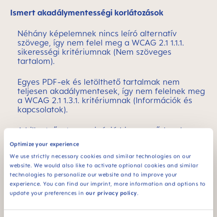
Ismert akadálymentességi korlátozások
Néhány képelemnek nincs leíró alternatív
szövege, így nem felel meg a WCAG 2.1 1.1.1.
sikerességi kritériumnak (Nem szöveges
tartalom).
Egyes PDF-ek és letölthető tartalmak nem
teljesen akadálymentesek, így nem felelnek meg
a WCAG 2.1 1.3.1. kritériumnak (Információk és
kapcsolatok).
A billentyűzetes navigáció bizonyos űrlapokon
vagy dinamikus elemeknél korlátozott lehet, így
Optimize your experience
nem felel meg a WCAG 2.1 2.1.1. kritériumnak
We use strictly necessary cookies and similar technologies on our
(Billentyűzet).
website. We would also like to activate optional cookies and similar
technologies to personalize our website and to improve your
A termékoldalakon a színkontraszt nem biztos,
experience. You can find our imprint, more information and options to
hogy teljesen megfelel a Technikai
update your preferences in
our privacy policy
.
szabványoknak.