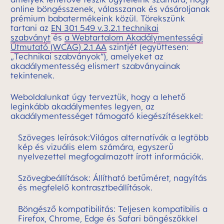
online böngésszenek, válasszanak és vásároljanak
prémium babatermékeink közül. Törekszünk
tartani az
EN 301 549 v.3.2.1 technikai
szabványt
és
a Webtartalom Akadálymentességi
Útmutató (WCAG) 2.1 AA
szintjét (együttesen:
„Technikai szabványok”), amelyeket az
akadálymentesség elismert szabványainak
tekintenek.
Weboldalunkat úgy terveztük, hogy a lehető
leginkább akadálymentes legyen, az
akadálymentességet támogató kiegészítésekkel:
Szöveges leírások:
Világos alternatívák a legtöbb
kép és vizuális elem számára, egyszerű
nyelvezettel megfogalmazott írott információk.
Szövegbeállítások: Állítható betűméret, nagyítás
és megfelelő kontrasztbeállítások.
Böngésző kompatibilitás: Teljesen kompatibilis a
Firefox, Chrome, Edge és Safari böngészőkkel