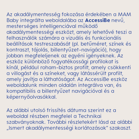
Az akadálymentesség fokozása érdekében a MAM
Baby integrálta weboldalába az
AccessiBe
nevű,
mesterséges intelligenciával működő
akadálymentességi eszközt, amely lehetővé teszi a
felhasználók számára a vizuális és funkcionális
beállítások testreszabását (pl. betűméret, színek és
kontraszt, tájolás, billentyűzet-navigáció), hogy
jobban megfeleljenek az egyéni igényeknek. Az
eszköz különböző fogyatékossági profilokat is
kínál, például roham-biztos profilt, amely csökkenti
a villogást és a színeket, vagy látássérült profilt,
amely javítja a láthatóságot. Az AccessiBe eszköz
weboldalunk minden oldalán integrálva van, és
kompatibilis a billentyűzet navigációval és a
képernyőolvasókkal.
Az alábbi utolsó frissítés dátuma szerint ez a
weboldal részben megfelel a Technikai
szabványoknak. További részletekért lásd az alábbi
„Ismert akadálymentességi korlátozások” szakaszt.