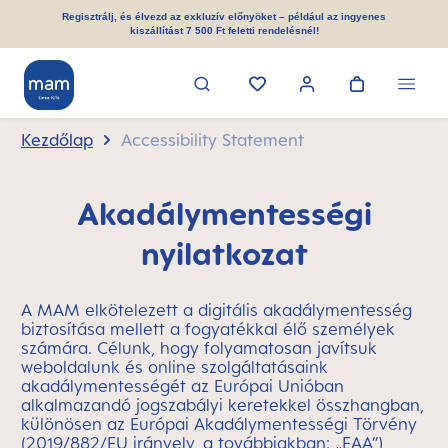
 tartalomra
Regisztrálj, és élvezd az exkluzív előnyöket – például az ingyenes
kiszállítást 7 500 Ft feletti rendelésnél!
Kezdőlap
Accessibility Statement
Akadálymentességi
nyilatkozat
A MAM elkötelezett a digitális akadálymentesség
biztosítása mellett a fogyatékkal élő személyek
számára. Célunk, hogy folyamatosan javítsuk
weboldalunk és online szolgáltatásaink
akadálymentességét az Európai Unióban
alkalmazandó jogszabályi keretekkel összhangban,
különösen az Európai Akadálymentességi Törvény
(2019/882/EU irányelv, a továbbiakban: „EAA”)