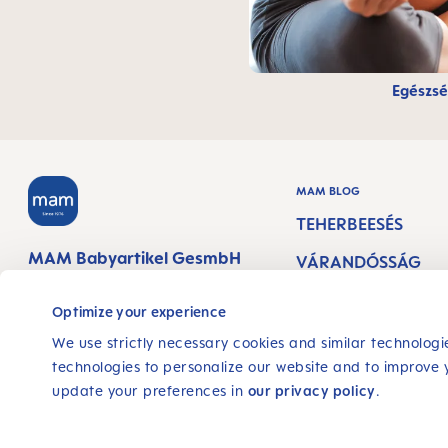
Egészség
MAM BLOG
TEHERBEESÉS
MAM Babyartikel GesmbH
VÁRANDÓSSÁG
Lorenz-Mandl-Gasse 50
HETEI
1160 Vienna
Optimize your experience
Austria
AZ ÚJSZÜLÖTT
We use strictly necessary cookies and similar technologie
ELLÁTÁSA
technologies to personalize our website and to improve 
KÖVESS MINKET
update your preferences in
our privacy policy
.
SZOPTATÁS ÉS
FACEBOOK
INSTAGRAM
YOUTUBE
TÁPLÁLÁS