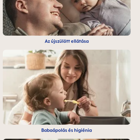
Az újszülött ellátása
Babaápolás és higiénia