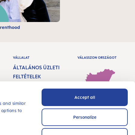
renthood
VÁLLALAT
VÁLASSZON ORSZÁGOT
ÁLTALÁNOS ÜZLETI
FELTÉTELEK
IMPRESSZUM
Accept all
ADATVÉDELEM
Hungary - Magyar
s and similar
AKADÁLYMENTESSÉ
 options to
Personalize
GI NYILATKOZAT
INNOVÁLJ VELÜNK