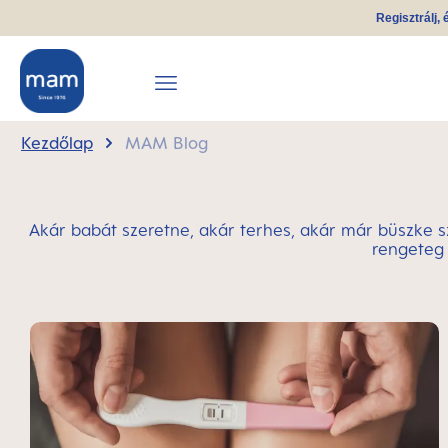
Regisztrálj, 
reséshez
Ugrás a fő navigációhoz
Kezdőlap
MAM Blog
Akár babát szeretne, akár terhes, akár már büszke s
rengeteg 