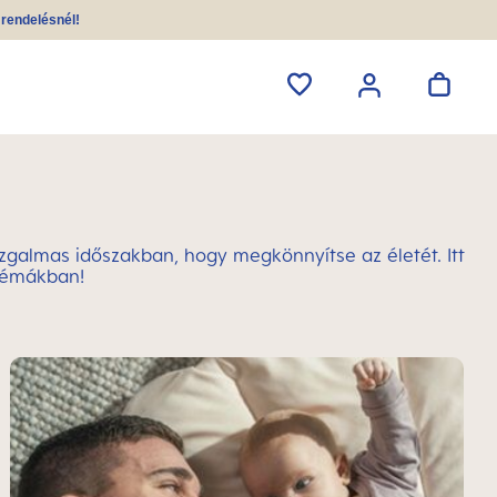
i rendelésnél!
zgalmas időszakban, hogy megkönnyítse az életét. Itt
 témákban!