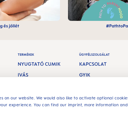
 és jóllét
#PathtoPa
TERMÉKEK
ÜGYFÉLSZOLGÁLAT
NYUGTATÓ CUMIK
KAPCSOLAT
IVÁS
GYIK
SZOPTATÁSI
SZÁLLÍTÁSI
TERMÉKEK
KÖLTSÉG
s on our website. We would also like to activate optional cookie
SZÁJÁPOLÁS
VISSZAADÁSI JOG
your experience. You can find our imprint, more information and
Szerződés
visszavonása