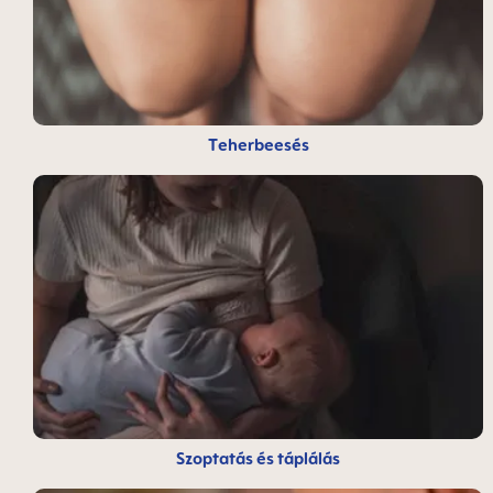
Teherbeesés
Szoptatás és táplálás