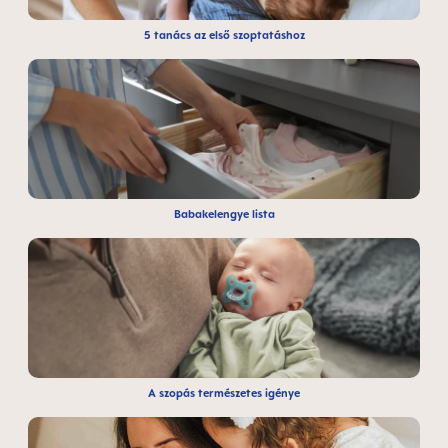
5 tanács az első szoptatáshoz
Babakelengye lista
A szopás természetes igénye