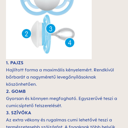
1. PAJZS
Hajlított forma a maximális kényelemért. Rendkívül
bőrbarát a nagyméretű levegőnyílásoknak
köszönhetően.
2. GOMB
Gyorsan és könnyen megfogható. Egyszerűvé teszi a
cumicsíptető felszerelését.
3. SZÍVÓKA
Az extra vékony és rugalmas cumi lehetővé teszi a
természetesebb szájzárást. A fogaknak több helyük