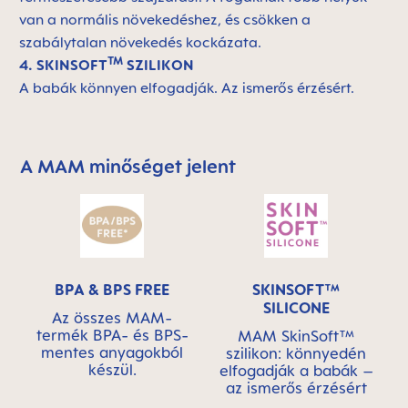
van a normális növekedéshez, és csökken a
szabálytalan növekedés kockázata.
TM
4. SKINSOFT
SZILIKON
A babák könnyen elfogadják. Az ismerős érzésért.
A MAM minőséget jelent
Skip MAM Means Quality Icon Bar
BPA & BPS FREE
SKINSOFT™
SILICONE
Az összes MAM-
termék BPA- és BPS-
MAM SkinSoft™
mentes anyagokból
szilikon: könnyedén
készül.
elfogadják a babák –
az ismerős érzésért