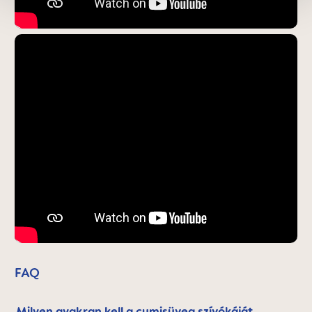
FAQ
Milyen gyakran kell a cumisüveg szívókáját