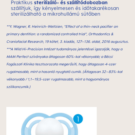
Praktikus
sterilizáló- és szállítódobozban
szállítjuk, így kényelmesen és időtakarékosan
sterilizálható a mikrohullámú sütőben
**Y. Wagner, R. Heinrich-Weltzien, “Effect of a thin-neck paciﬁer on
primary dentition: a randomized controlled trial”, Orthodontics &
Craniofacial Research, 19 kötet, 3. kiadás, 127–136. oldal, 2016 augusztus.
***A Wild Hi-Precision Intézet tudományos jelentései igazolják, hogy a
MAM Perfect szívónyaka átlagosan 60%-kal vékonyabb; a Bécsi
Fogászati Klinika tesztsorozata megerősíti, hogy átlagosan 4-szer
rugalmasabb, mint a hasonló nyugtató cumik. (Átlagosan 32–83%-kal
vékonyabb / 1,1–19,5-szer rugalmasabb, mint a hagyományos
szilikoncumik.)