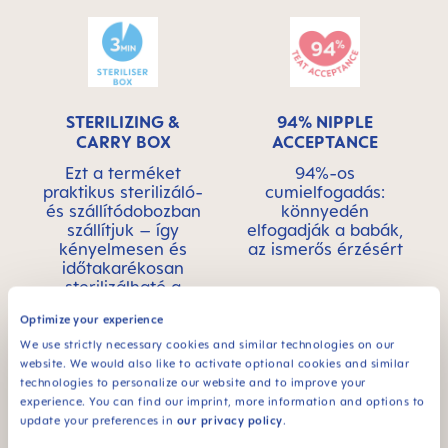
STERILIZING &
94% NIPPLE
CARRY BOX
ACCEPTANCE
Ezt a terméket
94%-os
praktikus sterilizáló-
cumielfogadás:
és szállítódobozban
könnyedén
szállítjuk – így
elfogadják a babák,
kényelmesen és
az ismerős érzésért
időtakarékosan
sterilizálható a
mikrohullámú
Optimize your experience
sütőben
We use strictly necessary cookies and similar technologies on our
website. We would also like to activate optional cookies and similar
technologies to personalize our website and to improve your
experience. You can find our imprint, more information and options to
update your preferences in
our privacy policy
.