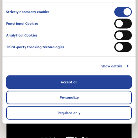
6 hónaposnál
Consent
idősebb csecsemők
Strictly necessary cookies
Selection
számára
Functional Cookies
*2010–2023-es piackutatás, 1,588 baba részvételével.
Analytical Cookies
Third-party tracking technologies
Termék videók
Show details
Accept all
Personalize
Required only