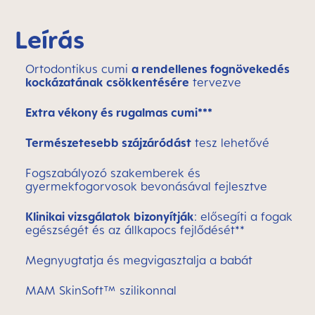
Leírás
Ortodontikus cumi
a rendellenes fognövekedés
kockázatának csökkentésére
tervezve
Extra vékony és rugalmas cumi***
Természetesebb szájzáródást
tesz lehetővé
Fogszabályozó szakemberek és
gyermekfogorvosok bevonásával fejlesztve
Klinikai vizsgálatok bizonyítják
: elősegíti a fogak
egészségét és az állkapocs fejlődését**
Megnyugtatja és megvigasztalja a babát
MAM SkinSoft™ szilikonnal