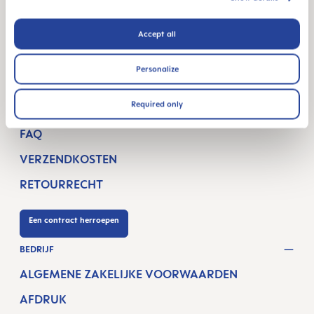
BORSTVOEDING-PRODUCTEN
Accept all
MONDVERZORGING & BIJTRING
Personalize
KLANTENSERVICE
Required only
CONTACT
FAQ
VERZENDKOSTEN
RETOURRECHT
Een contract herroepen
BEDRIJF
ALGEMENE ZAKELIJKE VOORWAARDEN
AFDRUK