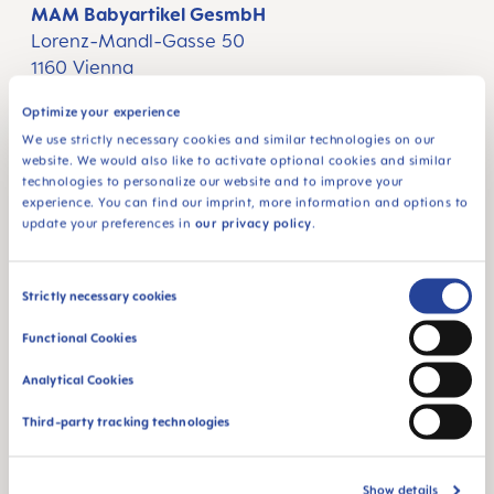
MAM Babyartikel GesmbH
Lorenz-Mandl-Gasse 50
1160 Vienna
Austria
Optimize your experience
We use strictly necessary cookies and similar technologies on our
VOLG ONS
website. We would also like to activate optional cookies and similar
technologies to personalize our website and to improve your
FACEBOOK
INSTAGRAM
YOUTUBE
experience. You can find our imprint, more information and options to
update your preferences in
our privacy policy
.
MAM BLOG
ZWANGER WORDEN
Consent
Strictly necessary cookies
ZWANGERSCHAPSWEKEN
Selection
Functional Cookies
#PATHTOPARENTHOOD
Analytical Cookies
SHOP
Third-party tracking technologies
SPENEN
BABYFLESJES
Show details