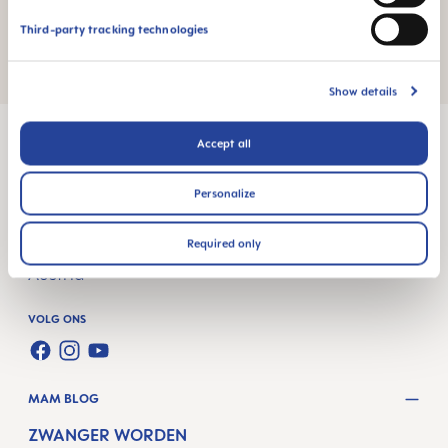
Third-party tracking technologies
Elle-IVF-uitdagingen
Show details
Accept all
Personalize
MAM Babyartikel GesmbH
Lorenz-Mandl-Gasse 50
Required only
1160 Vienna
Austria
VOLG ONS
FACEBOOK
INSTAGRAM
YOUTUBE
MAM BLOG
ZWANGER WORDEN