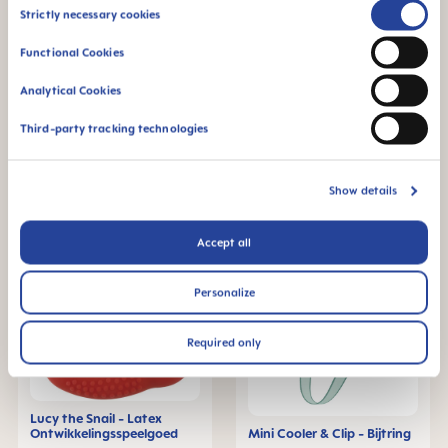
Consent
Strictly necessary cookies
Selection
Functional Cookies
Bite & Relax Phase 1 - Mini-
bijtring
Bite & Brush - Bijtring
Analytical Cookies
+2 kleuren
+3 kleuren
€ 6,29
€ 8,29
Third-party tracking technologies
IN HET MANDJE
IN HET MANDJE
Show details
LAST
CHANCE
Accept all
Personalize
Required only
Lucy the Snail - Latex
Ontwikkelingsspeelgoed
Mini Cooler & Clip - Bijtring