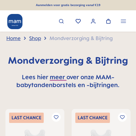
hoofdinhoud
Aanmelden voor gratis bezorging vanaf €19
Home
Shop
Mondverzorging & Bijtring
Mondverzorging & Bijtring
Lees hier
meer
over onze MAM-
babytandenborstels en -bijtringen.
LAST
CHANCE
LAST
CHANCE