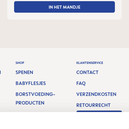
IN HET MANDJE
SHOP
KLANTENSERVICE
N
SPENEN
CONTACT
BABYFLESJES
FAQ
BORSTVOEDING-
VERZENDKOSTEN
PRODUCTEN
RETOURRECHT
MONDVERZORGIN
Een contract
G & BIJTRING
herroepen