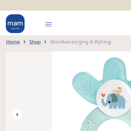
oekopdracht
Ga naar de hoofdnavigatie
Home
Shop
Mondverzorging & Bijtring
Afbeeldingengalerij overslaan