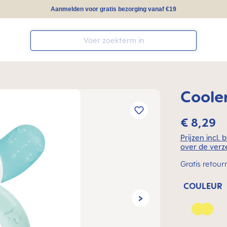
Aanmelden voor gratis bezorging vanaf €19
Cooler
€ 8,29
Prijzen incl.
over de verz
Gratis retour
COULEUR
Peach