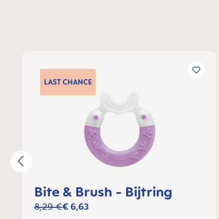
Productgalerij overslaan
LAST
CHANCE
Bite & Brush - Bijtring
8,29 €
€ 6,63