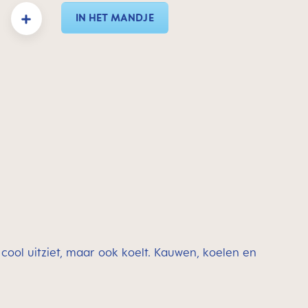
eid: Voer de gewenste hoeveelheid in of gebruik de knoppen om de hoeveelheid te 
IN HET MANDJE
cool uitziet, maar ook koelt. Kauwen, koelen en