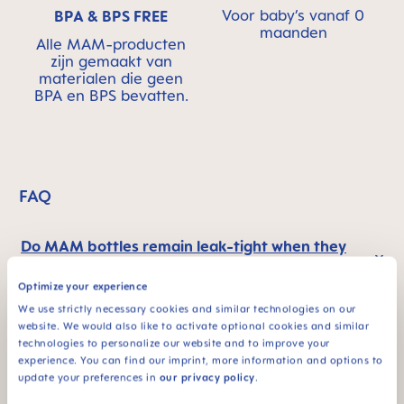
Voor baby’s vanaf 0
BPA & BPS FREE
maanden
Alle MAM-producten
zijn gemaakt van
materialen die geen
BPA en BPS bevatten.
FAQ
Do MAM bottles remain leak-tight when they
are transported?
Optimize your experience
We use strictly necessary cookies and similar technologies on our
website. We would also like to activate optional cookies and similar
Hoe werkt de zelfsteriliserende functie van
technologies to personalize our website and to improve your
de Easy Start™ Anti-Colic-fles?
experience. You can find our imprint, more information and options to
update your preferences in
our privacy policy
.