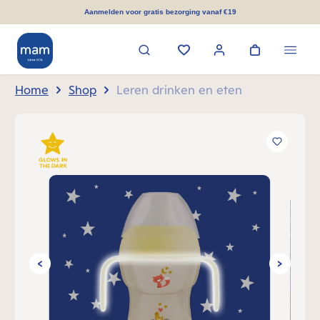
hoofdinhoud
Aanmelden voor gratis bezorging vanaf €19
Home
Shop
Leren drinken en eten
Afbeeldingengalerij overslaan