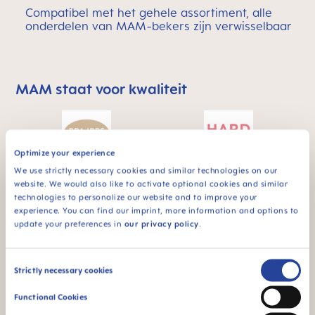
Compatibel met het gehele assortiment, alle
onderdelen van MAM-bekers zijn verwisselbaar
MAM staat voor kwaliteit
Skip MAM Means Quality Icon Bar
Optimize your experience
We use strictly necessary cookies and similar technologies on our
Hard spout - ideal for
BPA & BPS FREE
website. We would also like to activate optional cookies and similar
the transition from a
technologies to personalize our website and to improve your
Alle MAM-producten
cup to a glass
experience. You can find our imprint, more information and options to
zijn gemaakt van
update your preferences in
our privacy policy
.
materialen die geen
BPA en BPS bevatten.
Consent
Strictly necessary cookies
Selection
Functional Cookies