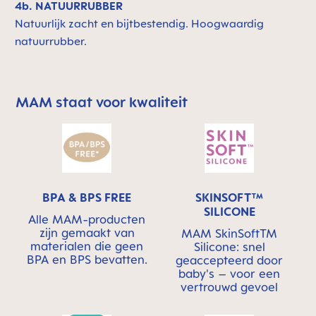
4b. NATUURRUBBER
Natuurlijk zacht en bijtbestendig. Hoogwaardig
natuurrubber.
MAM staat voor kwaliteit
Skip MAM Means Quality Icon Bar
BPA & BPS FREE
SKINSOFT™
SILICONE
Alle MAM-producten
zijn gemaakt van
MAM SkinSoftTM
materialen die geen
Silicone: snel
BPA en BPS bevatten.
geaccepteerd door
baby's – voor een
vertrouwd gevoel