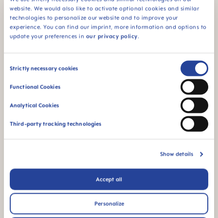
94% NIPPLE
website. We would also like to activate optional cookies and similar
ACCEPTANCE
technologies to personalize our website and to improve your
94% van de baby’s
experience. You can find our imprint, more information and options to
accepteert het
update your preferences in
our privacy policy
.
speentje: snel
geaccepteerd door
baby's, voor een
Consent
Strictly necessary cookies
vertrouwd gevoel
Selection
Functional Cookies
* Marktonderzoek 2009-2023, getest op 1,588 baby's.
Analytical Cookies
Productvideo's
Third-party tracking technologies
Show details
Accept all
Personalize