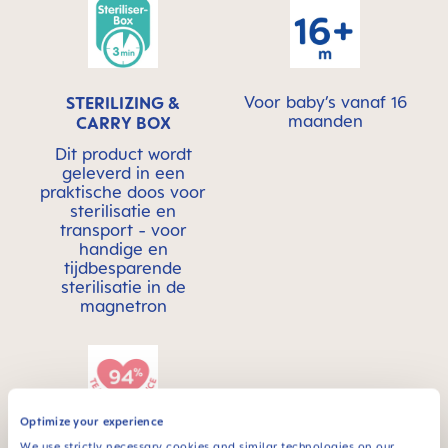
Voor baby’s vanaf 16
STERILIZING &
maanden
CARRY BOX
Dit product wordt
geleverd in een
praktische doos voor
sterilisatie en
transport - voor
handige en
tijdbesparende
sterilisatie in de
magnetron
Optimize your experience
We use strictly necessary cookies and similar technologies on our