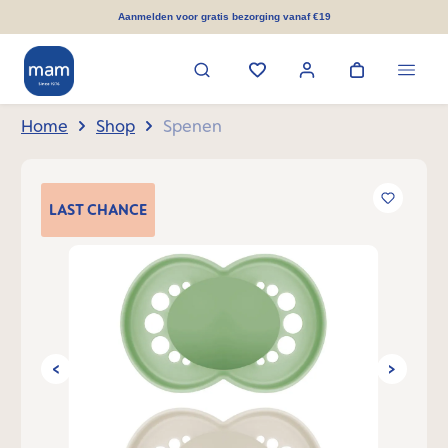
hoofdinhoud
Aanmelden voor gratis bezorging vanaf €19
Home
Shop
Spenen
Afbeeldingengalerij overslaan
LAST
CHANCE