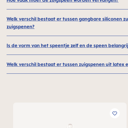
Hoe vaak moet de zuigspeen worden vervangen?
Welk verschil bestaat er tussen gangbare siliconen
zuigspenen?
Is de vorm van het speentje zelf en de speen belangri
Welk verschil bestaat er tussen zuigspenen uit latex e
Productgalerij overslaan