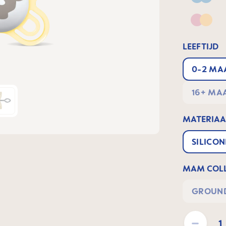
Blue
Pink &
LEEFTIJD
0-2 
16+ 
MATERIAAL
SILICO
MAM COLL
GROUND
Producthoeveelh