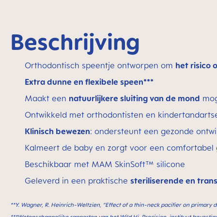
Beschrijving
Orthodontisch speentje ontworpen om
het risico
Extra dunne en flexibele speen***
Maakt een
natuurlijkere sluiting van de mond
mog
Ontwikkeld met orthodontisten en kindertandarts
Klinisch bewezen
: ondersteunt een gezonde ontwi
Kalmeert de baby en zorgt voor een comfortabel
Beschikbaar met MAM SkinSoft™ silicone
Geleverd in een praktische
steriliserende en tra
**Y. Wagner, R. Heinrich-Weltzien, “Effect of a thin-neck paciﬁer on primary 
***Wetenschappelijke rapporten van het Wild Hi-Precision-instituut bevesti