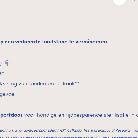
 op een verkeerde tandstand te verminderen
elijk
en
kkeling van tanden en de kaak**
 gevoel
nsportdoos
voor handige en tijdbesparende sterilisatie i
dentition: a randomized controlled trial”, Orthodontics & Craniofacial Research, v
gen: de hals van de MAM Perfect fopspeen is gemiddeld 60% smaller; testreeksen