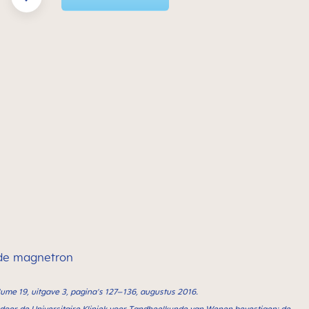
n de magnetron
olume 19, uitgave 3, pagina's 127–136, augustus 2016.
 door de Universitaire Kliniek voor Tandheelkunde van Wenen bevestigen: de