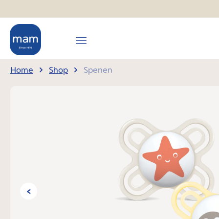
oekopdracht
Ga naar de hoofdnavigatie
Home
Shop
Spenen
Afbeeldingengalerij overslaan