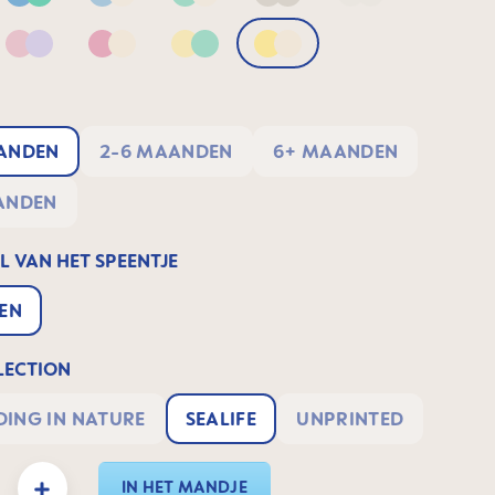
Blue & Green
Blue & Neutral
Green & Neutral
Neutral
Neutral2
 Apricot
Pink & Lilac
Pink & Neutral
Yellow & Green
Yellow & Neutral
MAANDEN
2-6 MAANDEN
6+ MAANDEN
MAANDEN
 VAN HET SPEENTJE
NEN
ECTION
ING IN NATURE
SEALIFE
UNPRINTED
eid: Voer de gewenste hoeveelheid in of gebruik de knoppen om de hoeveelheid te 
IN HET MANDJE