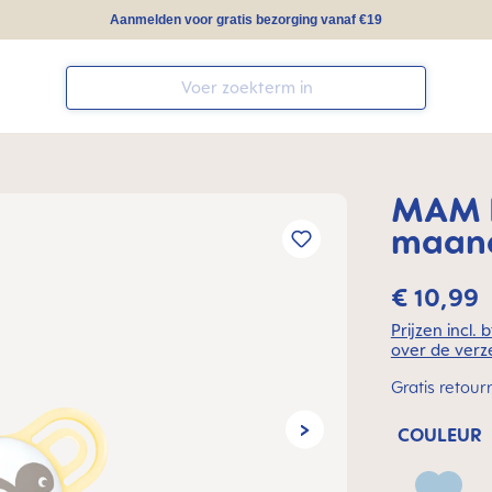
Aanmelden voor gratis bezorging vanaf €19
MAM P
maand
€ 10,99
Prijzen incl.
over de verz
Gratis retour
COULEUR