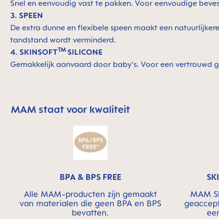
Snel en eenvoudig vast te pakken. Voor eenvoudige beves
3. SPEEN
De extra dunne en flexibele speen maakt een natuurlijker
tandstand wordt verminderd.
TM
4. SKINSOFT
SILICONE
Gemakkelijk aanvaard door baby's. Voor een vertrouwd 
MAM staat voor kwaliteit
Skip MAM Means Quality Icon Bar
BPA & BPS FREE
SK
Alle MAM-producten zijn gemaakt
MAM Ski
van materialen die geen BPA en BPS
geaccept
bevatten.
ee