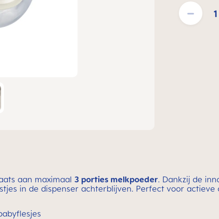
Producthoeveelh
plaats aan maximaal
3 porties melkpoeder
. Dankzij de in
tjes in de dispenser achterblijven. Perfect voor actiev
babyflesjes