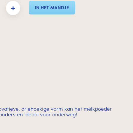
eid: Voer de gewenste hoeveelheid in of gebruik de knoppen om de hoeveelheid te 
IN HET MANDJE
novatieve, driehoekige vorm kan het melkpoeder
e ouders en ideaal voor onderweg!