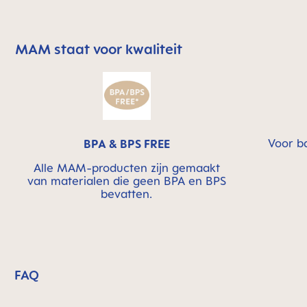
MAM staat voor kwaliteit
Skip MAM Means Quality Icon Bar
Voor b
BPA & BPS FREE
Alle MAM-producten zijn gemaakt
van materialen die geen BPA en BPS
bevatten.
FAQ