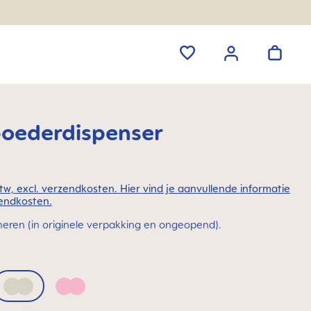
oederdispenser
 btw, excl. verzendkosten. Hier vind je aanvullende informatie
endkosten.
neren (in originele verpakking en ongeopend).
 Blue
Ivory
Quartz Rose