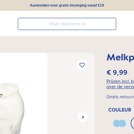
Aanmelden voor gratis bezorging vanaf €19
Melkp
€ 9,99
Prijzen incl.
over de verz
Gratis retour
COULEUR
Arctic