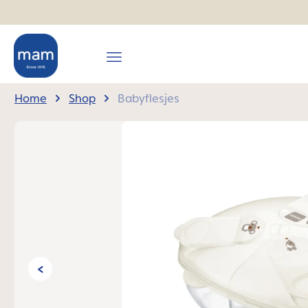
oekopdracht
Ga naar de hoofdnavigatie
Home
Shop
Babyflesjes
Afbeeldingengalerij overslaan