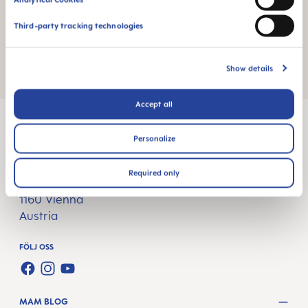
Third-party tracking technologies
Elle- IVF-utmaningar
Show details
Accept all
Personalize
MAM Babyartikel GesmbH
Required only
Lorenz-Mandl-Gasse 50
1160 Vienna
Austria
FÖLJ OSS
FACEBOOK
INSTAGRAM
YOUTUBE
MAM BLOG