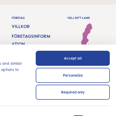
FÖRETAG
VÄLJ DITT LAND
VILLKOR
FÖRETAGSINFORM
ATION
DATASÄKERHET
Sweden - Svenska
Accept all
TILLGÄNGLIGHETSF
s and similar
 options to
ÖRKLARING
Personalize
INNOVERA MED
OSS
Required only
BETALNINGSMETODER
er och certifierad!