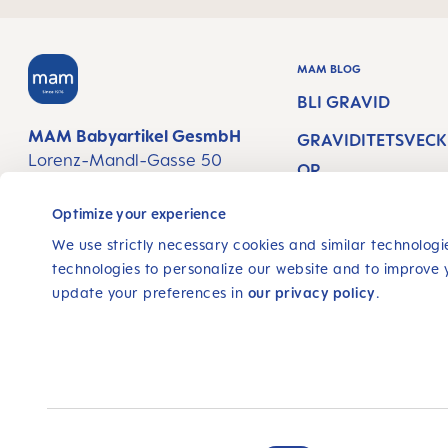
MAM BLOG
BLI GRAVID
MAM Babyartikel GesmbH
GRAVIDITETSVECK
Lorenz-Mandl-Gasse 50
OR
1160 Vienna
Austria
NEWBORN CARE
Optimize your experience
AMNINGSTIPS
We use strictly necessary cookies and similar technologie
FÖLJ OSS
technologies to personalize our website and to improve 
update your preferences in
our privacy policy
.
FACEBOOK
INSTAGRAM
YOUTUBE
Realiserad med Shopware
Alla priser inkl moms plus
fraktkostnader
och eventue
Consent