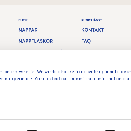
BUTIK
KUNDTJÄNST
NAPPAR
KONTAKT
NAPPFLASKOR
FAQ
AMNINGSTILLBEHÖ
FRAKTAVGIFT
R
RETURRÄTT
BITRINGAR &
s on our website. We would also like to activate optional cookie
Återkalla ett
your experience. You can find our imprint, more information and
TANDBORSTAR
kontrakt
SÄKER SHOPPING
lla
Flera pris